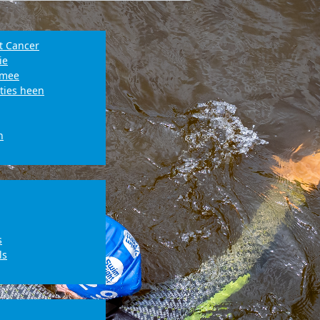
t Cancer
ie
e mee
ties heen
n
s
ls