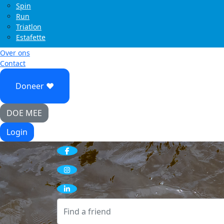
Spin
Run
Triatlon
Estafette
Over ons
Contact
Doneer ♥
DOE MEE
Login