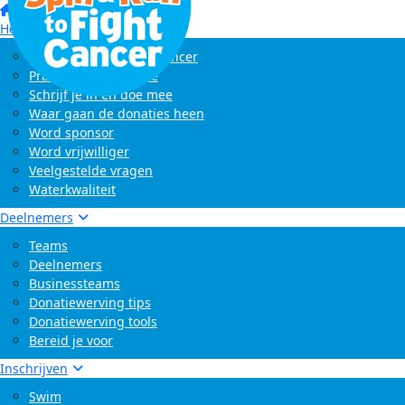
Home
Het evenement
Wat is Swim to Fight Cancer
Praktische informatie
Schrijf je in en doe mee
Waar gaan de donaties heen
Word sponsor
Word vrijwilliger
Veelgestelde vragen
Waterkwaliteit
Deelnemers
Teams
Deelnemers
Businessteams
Donatiewerving tips
Donatiewerving tools
Bereid je voor
Inschrijven
Swim