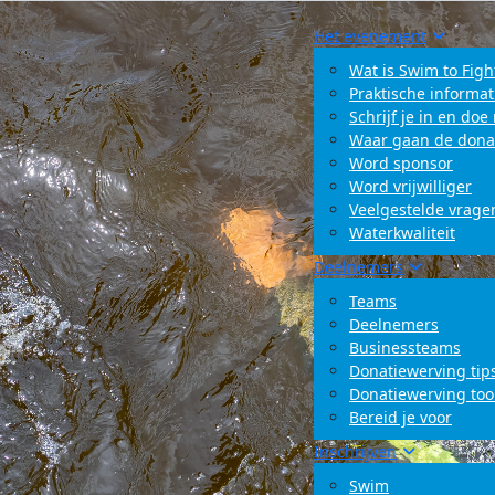
Het evenement
Wat is Swim to Figh
Praktische informat
Schrijf je in en do
Waar gaan de dona
Word sponsor
Word vrijwilliger
Veelgestelde vrage
Waterkwaliteit
Deelnemers
Teams
Deelnemers
Businessteams
Donatiewerving tip
Donatiewerving too
Bereid je voor
Inschrijven
Swim