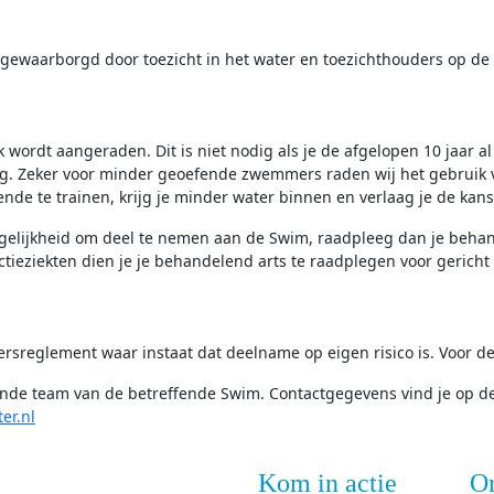
ewaarborgd door toezicht in het water en toezichthouders op de 
ordt aangeraden. Dit is niet nodig als je de afgelopen 10 jaar a
ing. Zeker voor minder geoefende zwemmers raden wij het gebruik 
e te trainen, krijg je minder water binnen en verlaag je de kans 
ogelijkheid om deel te nemen aan de Swim, raadpleeg dan je behan
ectieziekten dien je je behandelend arts te raadplegen voor gericht
rsreglement waar instaat dat deelname op eigen risico is. Voor de
erende team van de betreffende Swim. Contactgegevens vind je op de
r.nl
Kom in actie
O