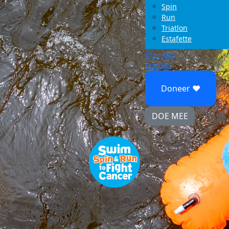
Spin
Run
Triatlon
Estafette
Over ons
Contact
Doneer ♥
DOE MEE