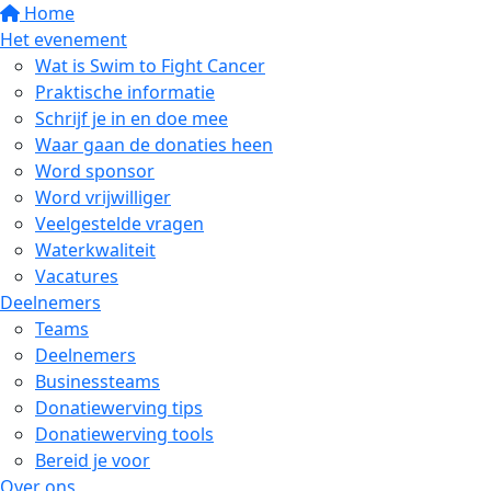
Home
Het evenement
Wat is Swim to Fight Cancer
Praktische informatie
Schrijf je in en doe mee
Waar gaan de donaties heen
Word sponsor
Word vrijwilliger
Veelgestelde vragen
Waterkwaliteit
Vacatures
Deelnemers
Teams
Deelnemers
Businessteams
Donatiewerving tips
Donatiewerving tools
Bereid je voor
Over ons