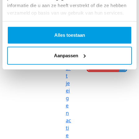
informatie die u aan ze heeft verstrekt of die ze hebben
o
Onderzoek
verzameld op basis van uw gebruik van hun services.
m
Onze
in
onderzoeken
a
Alles toestaan
ct
Doneer
ie
Aanpassen
St
ar
t
je
ei
g
e
n
ac
ti
e