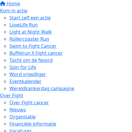
Home
Kom in actie
Start zelf een actie
LoveLife Run
Light at Night Walk
Rollercoaster Run
Swim to Fight Cancer
Buffelrun X Fight cancer
Tocht om de Noord
Spin for Life
Word vrijwilliger
Eventkalender
Wereldkankerdag campagne
Over Fight
Over Fight cancer
Nieuws
Organisatie
Financiële informatie
Vacatures