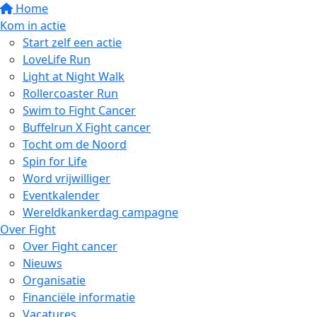
Home
Kom in actie
Start zelf een actie
LoveLife Run
Light at Night Walk
Rollercoaster Run
Swim to Fight Cancer
Buffelrun X Fight cancer
Tocht om de Noord
Spin for Life
Word vrijwilliger
Eventkalender
Wereldkankerdag campagne
Over Fight
Over Fight cancer
Nieuws
Organisatie
Financiële informatie
Vacatures