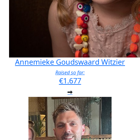
Annemieke Goudswaard Witzier
Raised so far:
€1.677