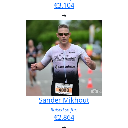
€3.104
Sander Mikhout
Raised so far:
€2.864