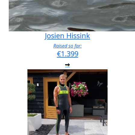
Josien Hissink
Raised so far:
€1.399