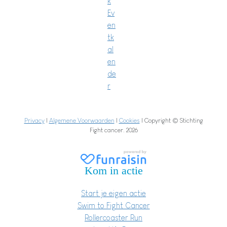
k
Ev
en
tk
al
en
de
r
Privacy
|
Algemene Voorwaarden
|
Cookies
| Copyright © Stichting
Fight cancer. 2026
Kom in actie
Start je eigen actie
Swim to Fight Cancer
Rollercoaster Run