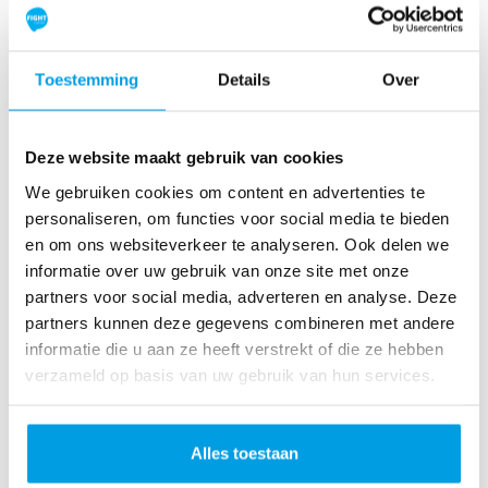
add_circle
add_circle
remove_circle
remove_circle
Toestemming
Details
Over
expand_circle_down
expand_circle_down
expand_circle_down
expand_circle_down
Deze website maakt gebruik van cookies
add
add
We gebruiken cookies om content en advertenties te
Is LoveLife Run een hardloopwedstrijd?
remove
remove
personaliseren, om functies voor social media te bieden
en om ons websiteverkeer te analyseren. Ook delen we
add_circle_outline
add_circle_outline
informatie over uw gebruik van onze site met onze
remove_circle_outline
remove_circle_outline
partners voor social media, adverteren en analyse. Deze
partners kunnen deze gegevens combineren met andere
expand_more
expand_more
informatie die u aan ze heeft verstrekt of die ze hebben
expand_less
expand_less
verzameld op basis van uw gebruik van hun services.
Nee, LoveLife Run is geen wedstrijd en er zal dus
Alles toestaan
ook geen tijdsregistratie zijn. Of je nou snel of