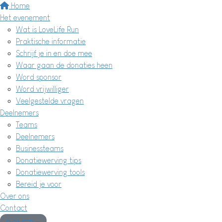
Home
Het evenement
Wat is LoveLife Run
Praktische informatie
Schrijf je in en doe mee
Waar gaan de donaties heen
Word sponsor
Word vrijwilliger
Veelgestelde vragen
Deelnemers
Teams
Deelnemers
Businessteams
Donatiewerving tips
Donatiewerving tools
Bereid je voor
Over ons
Contact