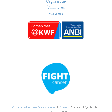
Organisatie
Vacatures
Partners
Privacy
|
Algemene Voorwaarden
|
Cookies
| Copyright © Stichting