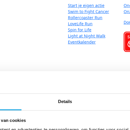
Start je eigen actie
On
Swim to Fight Cancer
On
Rollercoaster Run
Do
LoveLife Run
Spin for Life
Light at Night Walk
Eventkalender
Algemene Voorwaarden
|
Cookies
| Copyright © Stichting Fight ca
Kom in actie
Details
Start je eigen actie
 van cookies
Swim to Fight Cancer
Rollercoaster Run
ent en advertenties te personaliseren, om functies voor social