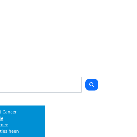
t Cancer
ie
e mee
ties heen