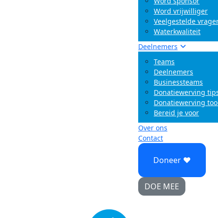
Word sponsor
Word vrijwilliger
Veelgestelde vrage
Waterkwaliteit
Deelnemers
Teams
Deelnemers
Businessteams
Donatiewerving tip
Donatiewerving too
Bereid je voor
Over ons
Contact
Doneer ♥
DOE MEE