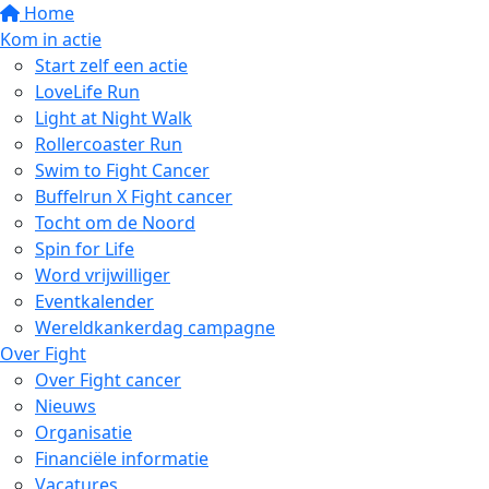
Home
Kom in actie
Start zelf een actie
LoveLife Run
Light at Night Walk
Rollercoaster Run
Swim to Fight Cancer
Buffelrun X Fight cancer
Tocht om de Noord
Spin for Life
Word vrijwilliger
Eventkalender
Wereldkankerdag campagne
Over Fight
Over Fight cancer
Nieuws
Organisatie
Financiële informatie
Vacatures