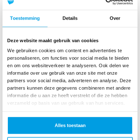
ol
le
rc
Toestemming
Details
Over
o
as
te
Deze website maakt gebruik van cookies
r
We gebruiken cookies om content en advertenties te
R
personaliseren, om functies voor social media te bieden
u
en om ons websiteverkeer te analyseren. Ook delen we
n
informatie over uw gebruik van onze site met onze
L
partners voor social media, adverteren en analyse. Deze
o
partners kunnen deze gegevens combineren met andere
ve
informatie die u aan ze heeft verstrekt of die ze hebben
Li
verzameld op basis van uw gebruik van hun services.
fe
R
u
Alles toestaan
n
S