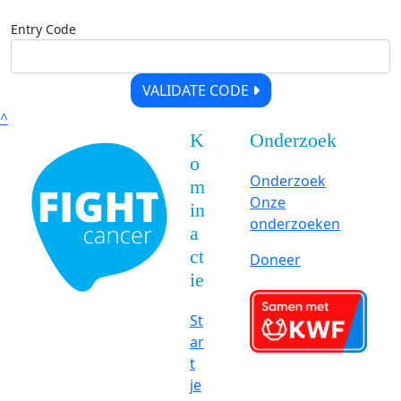
Entry Code
VALIDATE CODE
^
K
Onderzoek
o
Onderzoek
m
Onze
in
onderzoeken
a
ct
Doneer
ie
St
ar
t
je