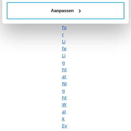
S
Aanpassen
pi
n
fo
r
Li
fe
Li
g
ht
at
Ni
g
ht
W
al
k
Ev