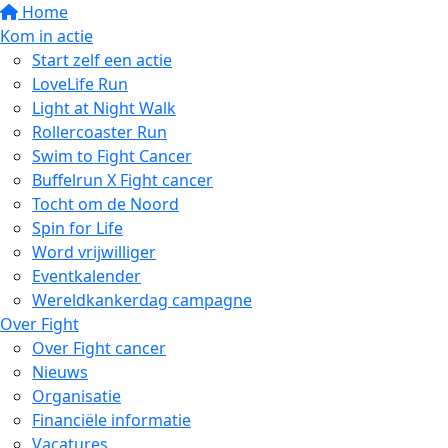
Home
Kom in actie
Start zelf een actie
LoveLife Run
Light at Night Walk
Rollercoaster Run
Swim to Fight Cancer
Buffelrun X Fight cancer
Tocht om de Noord
Spin for Life
Word vrijwilliger
Eventkalender
Wereldkankerdag campagne
Over Fight
Over Fight cancer
Nieuws
Organisatie
Financiële informatie
Vacatures