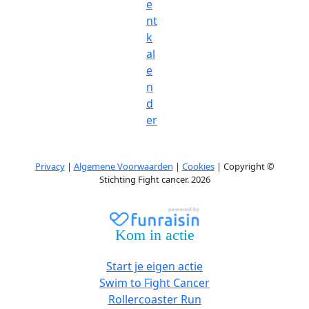
e
nt
k
al
e
n
d
er
Privacy
|
Algemene Voorwaarden
|
Cookies
| Copyright ©
Stichting Fight cancer. 2026
Kom in actie
Start je eigen actie
Swim to Fight Cancer
Rollercoaster Run