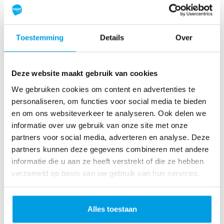
R
ol
le
Toestemming
Details
Over
rc
o
as
Deze website maakt gebruik van cookies
te
We gebruiken cookies om content en advertenties te
r
personaliseren, om functies voor social media te bieden
R
en om ons websiteverkeer te analyseren. Ook delen we
u
informatie over uw gebruik van onze site met onze
n
partners voor social media, adverteren en analyse. Deze
L
partners kunnen deze gegevens combineren met andere
o
informatie die u aan ze heeft verstrekt of die ze hebben
ve
verzameld op basis van uw gebruik van hun services.
Li
fe
R
Alles toestaan
u
n