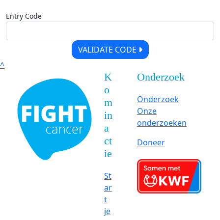
Entry Code
VALIDATE CODE
^
K
Onderzoek
o
Onderzoek
m
Onze
in
onderzoeken
a
ct
Doneer
ie
St
ar
t
je