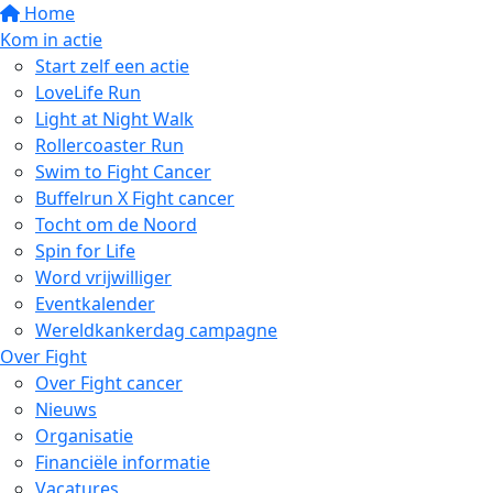
Home
Kom in actie
Start zelf een actie
LoveLife Run
Light at Night Walk
Rollercoaster Run
Swim to Fight Cancer
Buffelrun X Fight cancer
Tocht om de Noord
Spin for Life
Word vrijwilliger
Eventkalender
Wereldkankerdag campagne
Over Fight
Over Fight cancer
Nieuws
Organisatie
Financiële informatie
Vacatures