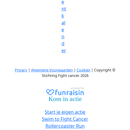
e
nt
k
al
e
n
d
er
Privacy
|
Algemene Voorwaarden
|
Cookies
| Copyright ©
Stichting Fight cancer. 2026
Kom in actie
Start je eigen actie
Swim to Fight Cancer
Rollercoaster Run