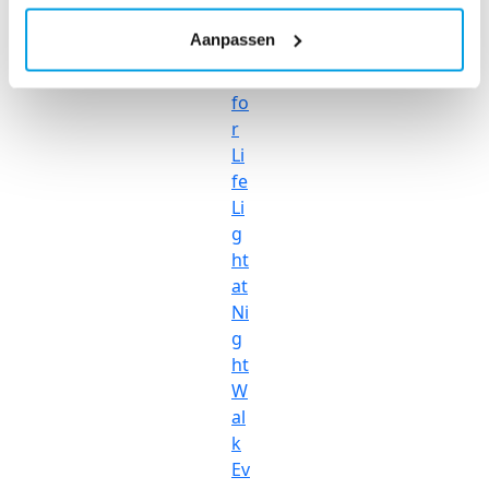
S
Aanpassen
pi
n
fo
r
Li
fe
Li
g
ht
at
Ni
g
ht
W
al
k
Ev