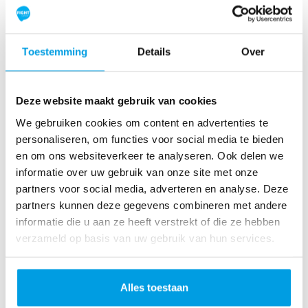
R
ol
le
Toestemming
Details
Over
rc
o
as
Deze website maakt gebruik van cookies
te
We gebruiken cookies om content en advertenties te
r
personaliseren, om functies voor social media te bieden
R
en om ons websiteverkeer te analyseren. Ook delen we
u
informatie over uw gebruik van onze site met onze
n
partners voor social media, adverteren en analyse. Deze
L
partners kunnen deze gegevens combineren met andere
o
informatie die u aan ze heeft verstrekt of die ze hebben
ve
verzameld op basis van uw gebruik van hun services.
Li
fe
R
Alles toestaan
u
n