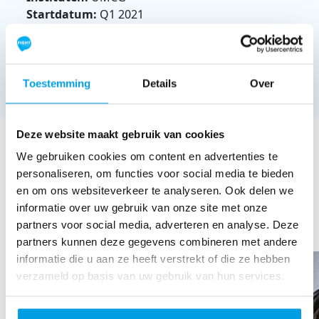
Startdatum:
Q1 2021
Duur project:
4 jaar
Financiering:
€754.680,-
Toestemming
Details
Over
Deze website maakt gebruik van cookies
DE ONDERZOEKER
We gebruiken cookies om content en advertenties te
personaliseren, om functies voor social media te bieden
Naam
en om ons websiteverkeer te analyseren. Ook delen we
Prof. Dr. Wijnand Helfrich (UMCG)
informatie over uw gebruik van onze site met onze
partners voor social media, adverteren en analyse. Deze
partners kunnen deze gegevens combineren met andere
informatie die u aan ze heeft verstrekt of die ze hebben
verzameld op basis van uw gebruik van hun services.