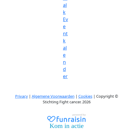
al
k
Ev
e
nt
k
al
e
n
d
er
Privacy
|
Algemene Voorwaarden
|
Cookies
| Copyright ©
Stichting Fight cancer. 2026
Kom in actie