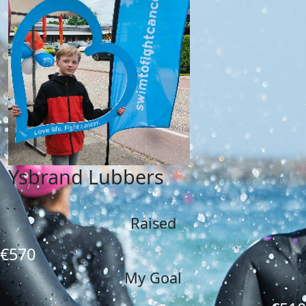
Ysbrand Lubbers
Raised
€570
My Goal