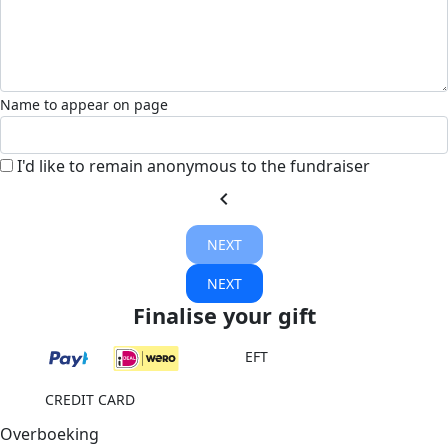
Name to appear on page
I'd like to remain anonymous to the fundraiser
chevron_left
NEXT
NEXT
Finalise your gift
EFT
CREDIT CARD
Overboeking