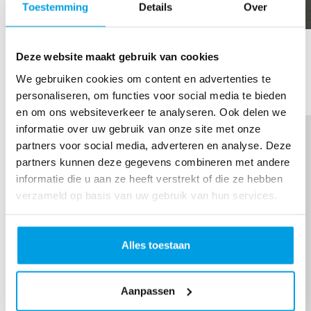
Toestemming
Details
Over
Vandaag de eerste 500 meter in de ringvaart
gezwommen! Koud maar lekker!
Deze website maakt gebruik van cookies
SHARE
We gebruiken cookies om content en advertenties te
Thank you to my Sponsors
personaliseren, om functies voor social media te bieden
en om ons websiteverkeer te analyseren. Ook delen we
informatie over uw gebruik van onze site met onze
partners voor social media, adverteren en analyse. Deze
partners kunnen deze gegevens combineren met andere
informatie die u aan ze heeft verstrekt of die ze hebben
verzameld op basis van uw gebruik van hun services.
Alles toestaan
Aanpassen