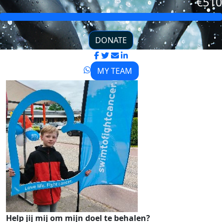
€510
DONATE
MY TEAM
Help jij mij om mijn doel te behalen?