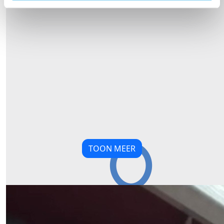
€
20,00
Kasia And Pepijn Lubbers
TOON MEER
Goodluck Ysbrand!
Our Team Members
€
21,19
Femke & Maud
Zet 'm op Ysbrand!