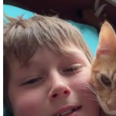
€
11,19
Erik En Saskia
Zet hem op Ysbrand!
€
11,19
Johan
Zet hem op!