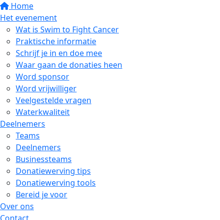
Home
Het evenement
Wat is Swim to Fight Cancer
Praktische informatie
Schrijf je in en doe mee
Waar gaan de donaties heen
Word sponsor
Word vrijwilliger
Veelgestelde vragen
Waterkwaliteit
Deelnemers
Teams
Deelnemers
Businessteams
Donatiewerving tips
Donatiewerving tools
Bereid je voor
Over ons
Contact