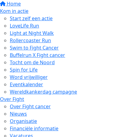
Home
Kom in actie
Start zelf een actie
LoveLife Run
Light at Night Walk
Rollercoaster Run
Swim to Fight Cancer
Buffelrun X Fight cancer
Tocht om de Noord
Spin for Life
Word vrijwilliger
Eventkalender
Wereldkankerdag campagne
Over Fight
Over Fight cancer
Nieuws
Organisatie
Financiële informatie
Vacatures