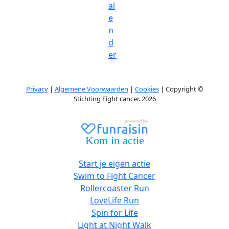
al
e
n
d
er
Privacy
|
Algemene Voorwaarden
|
Cookies
| Copyright ©
Stichting Fight cancer. 2026
Kom in actie
Start je eigen actie
Swim to Fight Cancer
Rollercoaster Run
LoveLife Run
Spin for Life
Light at Night Walk