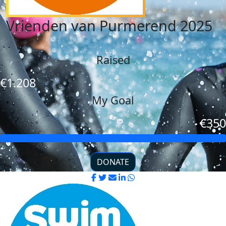
Vrienden van Purmerend 2025
Raised
€1.208
My Goal
€350
DONATE