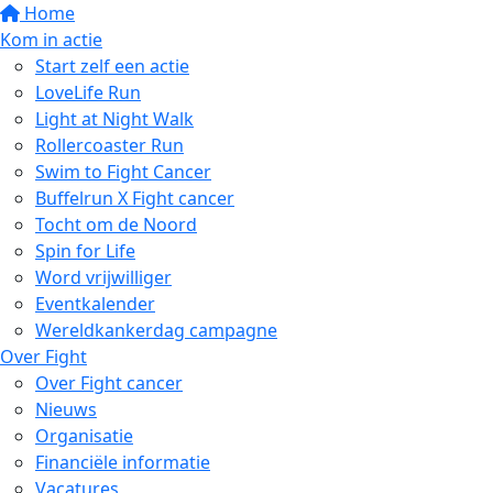
Home
Kom in actie
Start zelf een actie
LoveLife Run
Light at Night Walk
Rollercoaster Run
Swim to Fight Cancer
Buffelrun X Fight cancer
Tocht om de Noord
Spin for Life
Word vrijwilliger
Eventkalender
Wereldkankerdag campagne
Over Fight
Over Fight cancer
Nieuws
Organisatie
Financiële informatie
Vacatures