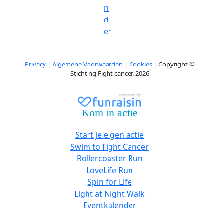
n
d
er
Privacy
|
Algemene Voorwaarden
|
Cookies
| Copyright ©
Stichting Fight cancer. 2026
Kom in actie
Start je eigen actie
Swim to Fight Cancer
Rollercoaster Run
LoveLife Run
Spin for Life
Light at Night Walk
Eventkalender