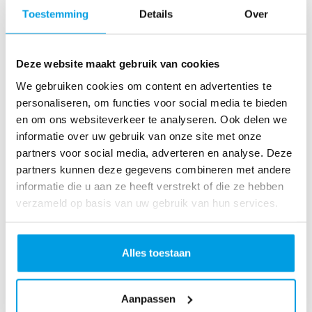
o
Toestemming
Details
Over
as
te
r
Deze website maakt gebruik van cookies
R
u
We gebruiken cookies om content en advertenties te
n
personaliseren, om functies voor social media te bieden
L
en om ons websiteverkeer te analyseren. Ook delen we
o
informatie over uw gebruik van onze site met onze
ve
partners voor social media, adverteren en analyse. Deze
Li
partners kunnen deze gegevens combineren met andere
fe
informatie die u aan ze heeft verstrekt of die ze hebben
R
verzameld op basis van uw gebruik van hun services.
u
n
S
Alles toestaan
pi
n
Aanpassen
fo