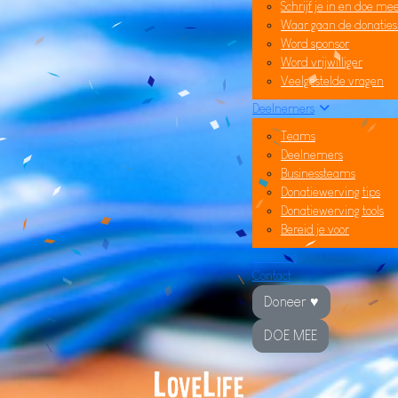
Schrijf je in en doe me
Waar gaan de donatie
Word sponsor
Word vrijwilliger
Veelgestelde vragen
Deelnemers
Teams
Deelnemers
Businessteams
Donatiewerving tips
Donatiewerving tools
Bereid je voor
Over ons
Contact
Doneer ♥
DOE MEE