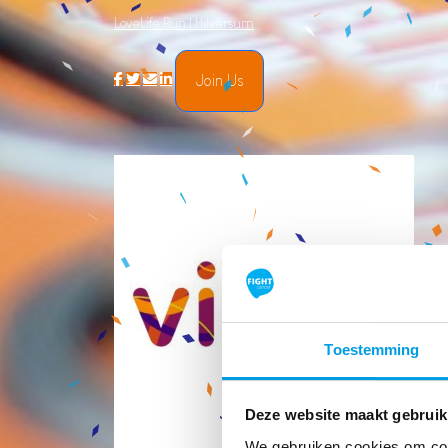
LoveLife Run | Hilversum
Join Us
Toestemming
Deze website maakt gebruik
We gebruiken cookies om cont