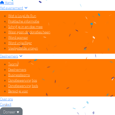
Home
Het evenement
Wat is LoveLife Run
Praktische informatie
Schrijf je in en doe mee
Waar gaan de donaties heen
Word sponsor
Word vrijwilliger
Veelgestelde vragen
Deelnemers
Teams
Deelnemers
Businessteams
Donatiewerving tips
Donatiewerving tools
Bereid je voor
Over ons
Contact
Doneer ♥