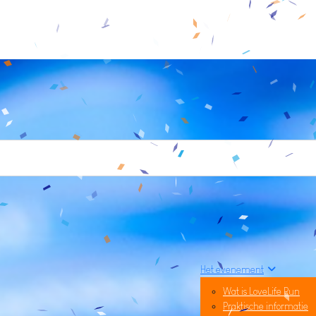
Het evenement
Wat is LoveLife Run
Praktische informatie