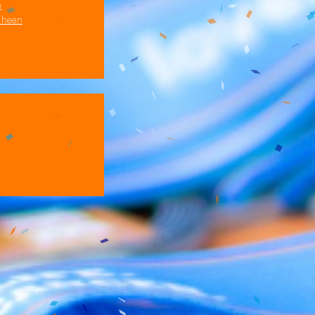
e
s heen