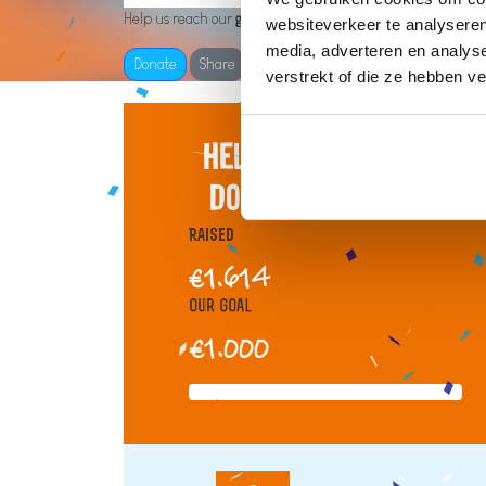
Help us reach our
goal of €1,000
websiteverkeer te analyseren
media, adverteren en analys
Donate
Share
verstrekt of die ze hebben v
Help je mee om ons
doel te bereiken?
Raised
€1.614
Our Goal
€1.000