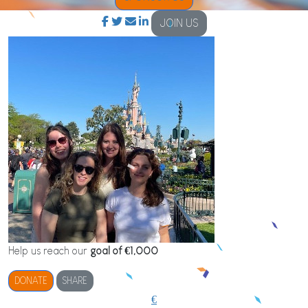
JOIN US
Help us reach our
goal of €1,000
DONATE
SHARE
€