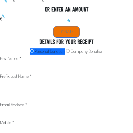
Or enter an amount
€
DONATE
Details for your receipt
Personal Donation
Company Donation
First Name *
Prefix
Last Name *
Email Address *
Mobile *