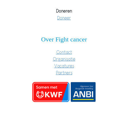
Doneren
Doneer
Over Fight cancer
Contact
Organisatie
Vacatures
Partners