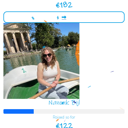
€182
Nanouk Bijl
Raised so far
€122