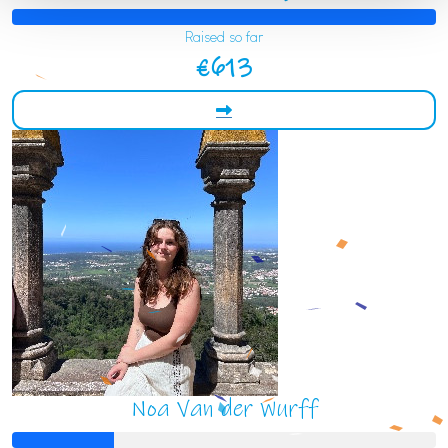
Raised so far
€613
Noa Van der Wurff