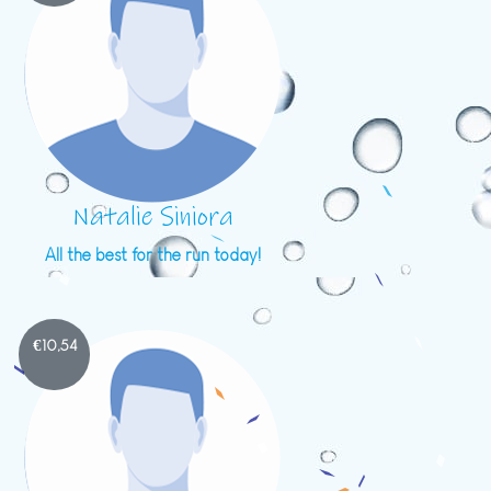
Natalie Siniora
All the best for the run today!
€
10,54