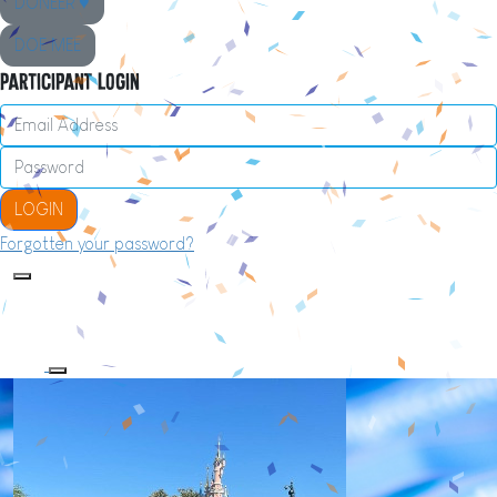
DONEER ♥
DOE MEE
Participant Login
LOGIN
Forgotten your password?