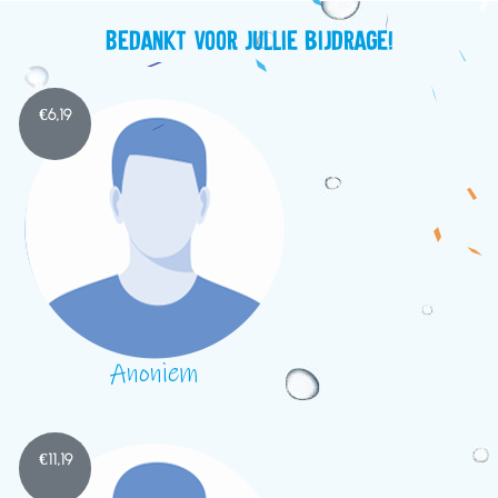
Bedankt voor jullie bijdrage!
€
6,19
Anoniem
€
11,19