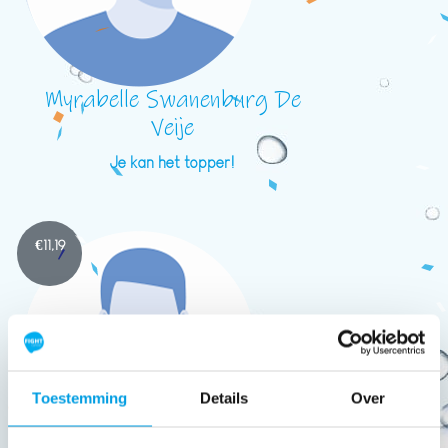
Myrabelle Swanenburg De
Veije
Je kan het topper!
€
11,19
Toestemming
Details
Over