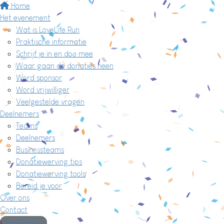
Home
Het evenement
Wat is LoveLife Run
Praktische informatie
Schrijf je in en doe mee
Waar gaan de donaties heen
Word sponsor
Word vrijwilliger
Veelgestelde vragen
Deelnemers
Teams
Deelnemers
Businessteams
Donatiewerving tips
Donatiewerving tools
Bereid je voor
Over ons
Contact