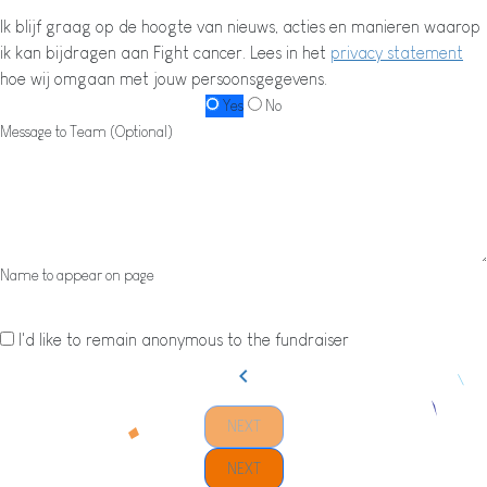
Ik blijf graag op de hoogte van nieuws, acties en manieren waarop
ik kan bijdragen aan Fight cancer. Lees in het
privacy statement
hoe wij omgaan met jouw persoonsgegevens.
Yes
No
Message to Team (Optional)
Name to appear on page
I'd like to remain anonymous to the fundraiser
chevron_left
NEXT
NEXT