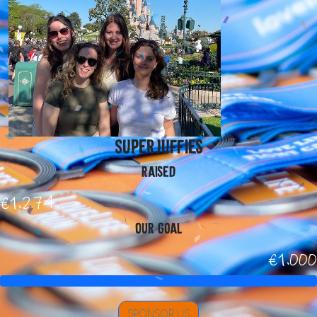
Superjuffies
Raised
€1.274
Our Goal
€1.000
SPONSOR US