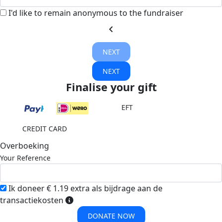
I'd like to remain anonymous to the fundraiser
chevron_left
NEXT
NEXT
Finalise your gift
EFT
CREDIT CARD
Overboeking
Your Reference
Ik doneer € 1.19 extra als bijdrage aan de
transactiekosten
DONATE NOW