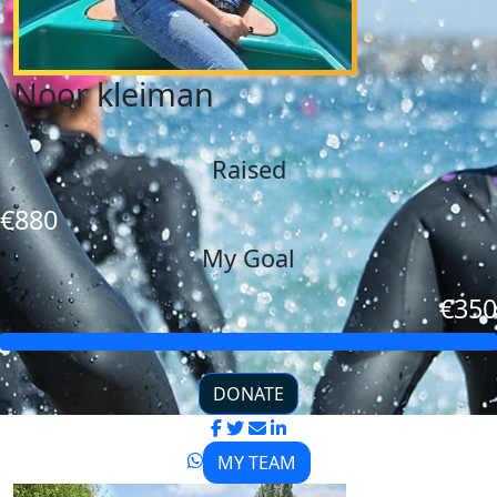
Noor kleiman
Raised
€880
My Goal
€350
DONATE
MY TEAM