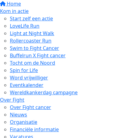
Home
Kom in actie
Start zelf een actie
LoveLife Run
Light at Night Walk
Rollercoaster Run
Swim to Fight Cancer
Buffelrun X Fight cancer
Tocht om de Noord
Spin for Life
Word vrijwilliger
Eventkalender
Wereldkankerdag campagne
Over Fight
Over Fight cancer
Nieuws
Organisatie
Financiële informatie
Vacatures