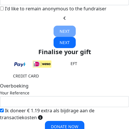
I'd like to remain anonymous to the fundraiser
chevron_left
NEXT
NEXT
Finalise your gift
EFT
CREDIT CARD
Overboeking
Your Reference
Ik doneer € 1.19 extra als bijdrage aan de
transactiekosten
DONATE NOW