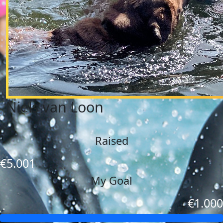
Niels van Loon
Raised
€5.001
My Goal
€1.000