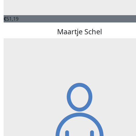
€
51,19
Maartje Schel