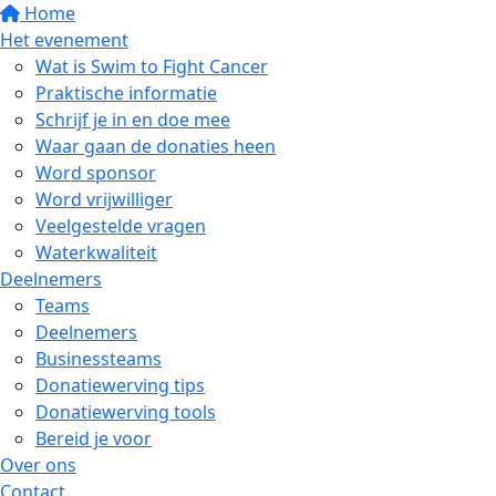
Home
Het evenement
Wat is Swim to Fight Cancer
Praktische informatie
Schrijf je in en doe mee
Waar gaan de donaties heen
Word sponsor
Word vrijwilliger
Veelgestelde vragen
Waterkwaliteit
Deelnemers
Teams
Deelnemers
Businessteams
Donatiewerving tips
Donatiewerving tools
Bereid je voor
Over ons
Contact