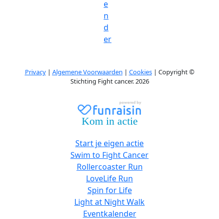
e
n
d
er
Privacy
|
Algemene Voorwaarden
|
Cookies
| Copyright ©
Stichting Fight cancer. 2026
Kom in actie
Start je eigen actie
Swim to Fight Cancer
Rollercoaster Run
LoveLife Run
Spin for Life
Light at Night Walk
Eventkalender