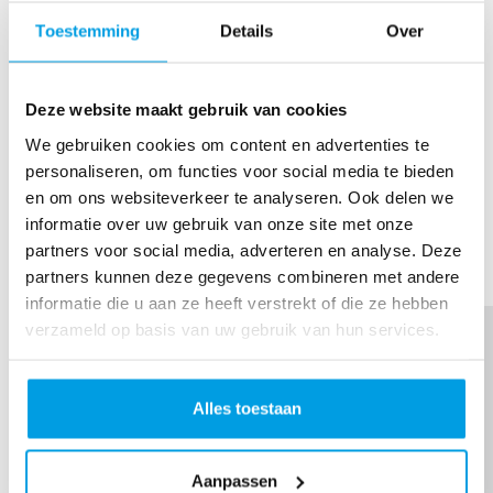
krijgen. Juist daardoor besef ik iedere dag hoe
Toestemming
Details
Over
waardevol het leven is.
Daarom zwem ik mee. Voor iedereen die strijdt tegen
Deze website maakt gebruik van cookies
kanker, voor de mensen die zich inzetten voor betere
We gebruiken cookies om content en advertenties te
behandelingen en voor het leven zelf.
personaliseren, om functies voor social media te bieden
en om ons websiteverkeer te analyseren. Ook delen we
Love Life.
informatie over uw gebruik van onze site met onze
SHARE
partners voor social media, adverteren en analyse. Deze
Thank you to my Sponsors
partners kunnen deze gegevens combineren met andere
informatie die u aan ze heeft verstrekt of die ze hebben
verzameld op basis van uw gebruik van hun services.
Alles toestaan
Aanpassen