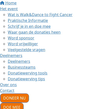
Home
Het event
Wat is Walk&Dance to Fight Cancer
Praktische Informatie
Schrijf je in en doe mee
Waar gaan de donaties heen
Word sponsor
Word vrijwilliger
Veelgestelde vragen
Deelnemers
Deelnemers
Businessteams
Donatiewerving tools
Donatiewerving tips
Over ons
Contact
DONEER NU
DOE MEE