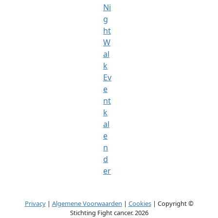
Ni
g
ht
W
al
k
Ev
e
nt
k
al
e
n
d
er
Privacy
|
Algemene Voorwaarden
|
Cookies
| Copyright ©
Stichting Fight cancer. 2026