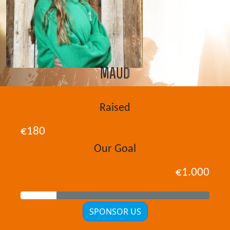
Maud
Raised
€180
Our Goal
€1.000
SPONSOR US