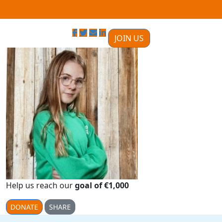
JOIN US
Help us reach our
goal of €1,000
DONATE
SHARE