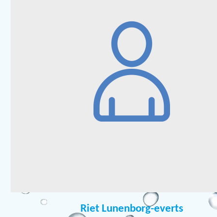
Riet Lunenborg-everts