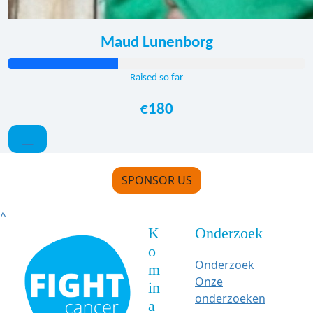
Maud Lunenborg
Raised so far
€180
SPONSOR US
^
K
Onderzoek
o
Onderzoek
m
Onze
in
onderzoeken
a