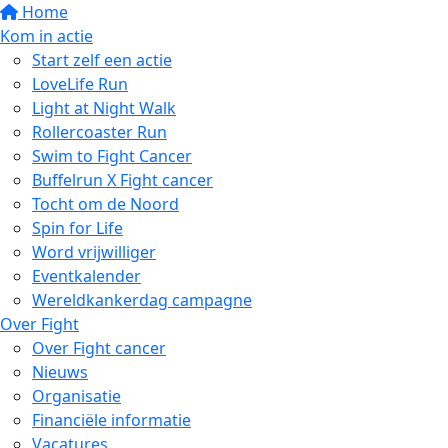
Home
Kom in actie
Start zelf een actie
LoveLife Run
Light at Night Walk
Rollercoaster Run
Swim to Fight Cancer
Buffelrun X Fight cancer
Tocht om de Noord
Spin for Life
Word vrijwilliger
Eventkalender
Wereldkankerdag campagne
Over Fight
Over Fight cancer
Nieuws
Organisatie
Financiële informatie
Vacatures