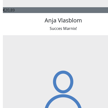
€
20,89
Anja Vlasblom
Succes Marnix!