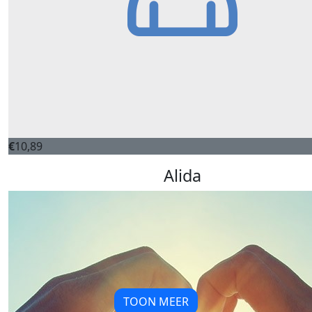
€
10,89
Alida
TOON MEER