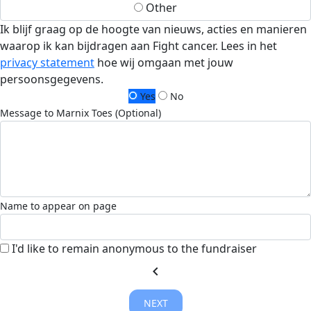
Other
Ik blijf graag op de hoogte van nieuws, acties en manieren
waarop ik kan bijdragen aan Fight cancer. Lees in het
privacy statement
hoe wij omgaan met jouw
persoonsgegevens.
Yes
No
Message to Marnix Toes (Optional)
Name to appear on page
I'd like to remain anonymous to the fundraiser
chevron_left
NEXT