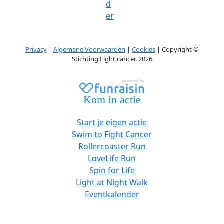
d
er
Privacy
|
Algemene Voorwaarden
|
Cookies
| Copyright ©
Stichting Fight cancer. 2026
Kom in actie
Start je eigen actie
Swim to Fight Cancer
Rollercoaster Run
LoveLife Run
Spin for Life
Light at Night Walk
Eventkalender