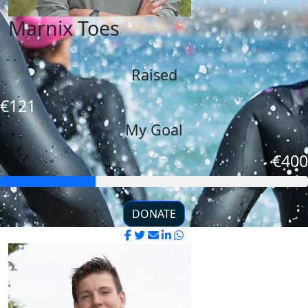
Marnix Toes
Raised
€121
My Goal
€400
DONATE