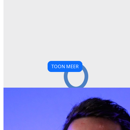
TOON MEER
Our Team Members
€
10,00
€
21,19
Ldr
Laura
Succes, meis!
€
11,19