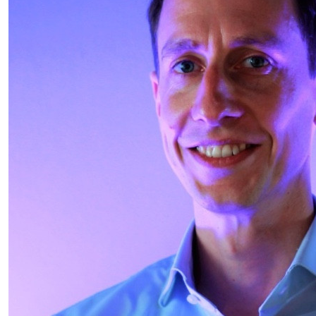
Carmen De Vries
Zet ‘m op Kirsten, goed bezig!
€
31,19
Mirjam Van Der Vorm
Succes!