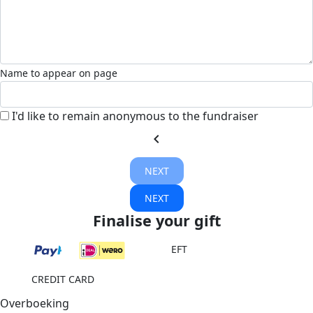
Name to appear on page
I'd like to remain anonymous to the fundraiser
chevron_left
NEXT
NEXT
Finalise your gift
EFT
CREDIT CARD
Overboeking