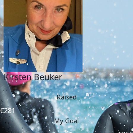
Kirsten Beuker
Raised
€281
My Goal