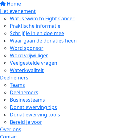
Home
Het evenement
Wat is Swim to Fight Cancer
Praktische informatie
Schrijf je in en doe mee
Waar gaan de donaties heen
Word sponsor
Word vrijwilliger
Veelgestelde vragen
Waterkwaliteit
Deelnemers
Teams
Deelnemers
Businessteams
Donatiewerving tips
Donatiewerving tools
Bereid je voor
Over ons
Contact