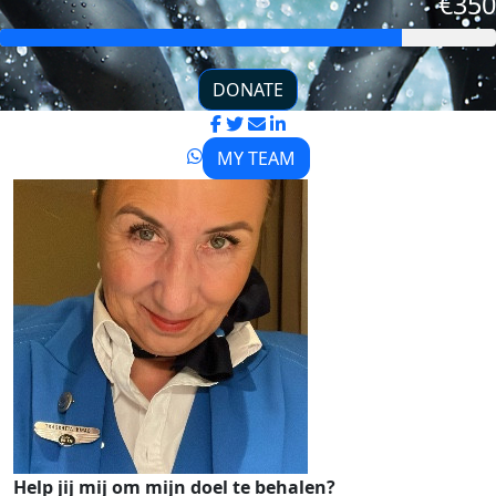
€350
DONATE
MY TEAM
Help jij mij om mijn doel te behalen?