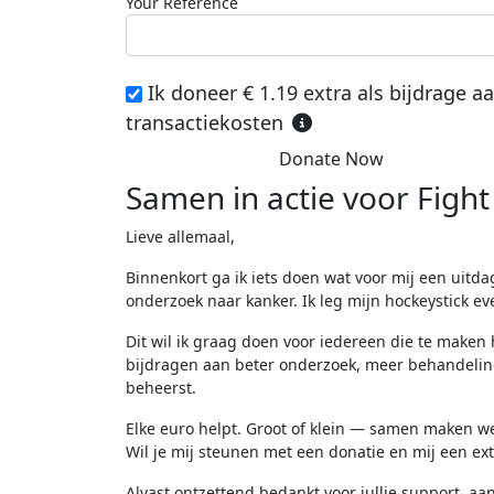
Your Reference
Ik doneer € 1.19 extra als bijdrage a
transactiekosten
Donate Now
Samen in actie voor Fight
Lieve allemaal,
Binnenkort ga ik iets doen wat voor mij een uitd
onderzoek naar kanker. Ik leg mijn hockeystick e
Dit wil ik graag doen voor iedereen die te maken
bijdragen aan beter onderzoek, meer behandeling
beheerst.
Elke euro helpt. Groot of klein — samen maken we
Wil je mij steunen met een donatie en mij een ex
Alvast ontzettend bedankt voor jullie support, a