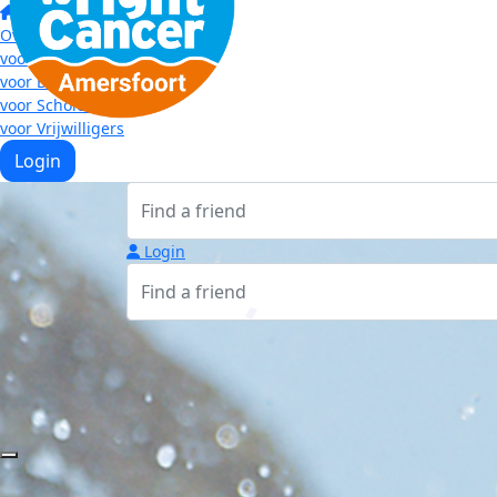
Home
Over Swim Amersfoort
voor Deelnemers
voor Bedrijven
voor Scholen
voor Vrijwilligers
Login
Login