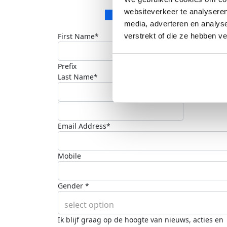
Donate
websiteverkeer te analyseren
Donation Type
Personal Donation
media, adverteren en analys
Company Donation
verstrekt of die ze hebben v
First Name*
Prefix
Last Name*
Email Address*
Mobile
Gender *
select option
Ik blijf graag op de hoogte van nieuws, acties en