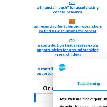
€20
a financial "push" for accelerating
cancer research
€30
an incentive for talented researchers
to find new solutions for cancer
€50
a contribution that creates extra
opportunities for groundbreaking
research ideas
€75
a contribution that creates extra
opportunities for groundbreaking
research ideas
Toestemming
Or enter an amount
€
Deze website maakt gebruik
We gebruiken cookies om cont