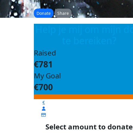
Help jij mij om mijn doel te behalen?
Donate
Share
Help je mij om mijn d
te bereiken?
Raised
€781
My Goal
€700
€
Select amount to donate