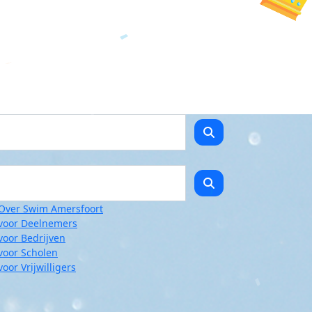
Over Swim Amersfoort
voor Deelnemers
voor Bedrijven
voor Scholen
voor Vrijwilligers