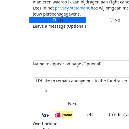
manieren waarop ik kan bijdragen aan Fight canc
Lees in het
privacy statement
hoe wij omgaan me
jouw persoonsgegevens.
Yes
No
Leave a message (Optional)
Name to appear on page (Optional)
I'd like to remain anonymous to the fundraiser
chevron_left
Next
eft
Credit C
Overboeking