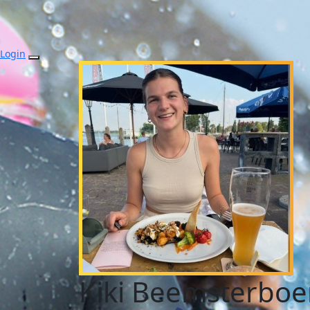
Login
Kiki Beemsterboe