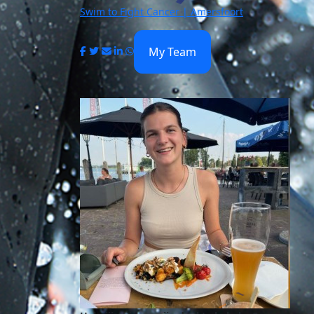
Swim to Fight Cancer | Amersfoort
My Team