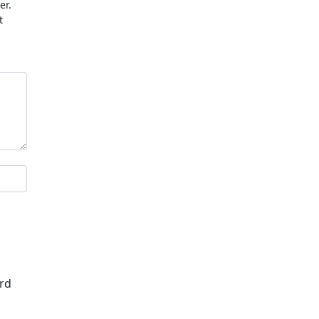
er.
t
ard