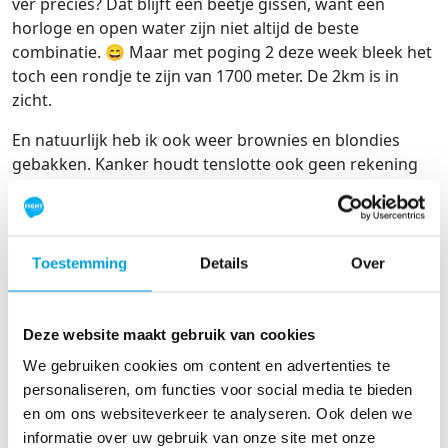
ver precies? Dat blijft een beetje gissen, want een
horloge en open water zijn niet altijd de beste
combinatie. 😄 Maar met poging 2 deze week bleek het
toch een rondje te zijn van 1700 meter. De 2km is in
zicht.
En natuurlijk heb ik ook weer brownies en blondies
gebakken. Kanker houdt tenslotte ook geen rekening
met het warme weer… dus ik ga gewoon door met geld
inzamelen.
Ondanks dat mijn streefbedrag al is behaald, vind ik dat
Toestemming
Details
Over
mensen nog steeds de kans moeten krijgen om te
doneren. Ik zag deze week ergens de actie voorbij
komen:
€1 per meter zwemmen
. Die heb ik meteen in
Deze website maakt gebruik van cookies
een WhatsApp-bericht gezet.
We gebruiken cookies om content en advertenties te
En dat pakte ontzettend goed uit! Hoe tof is het dat er
personaliseren, om functies voor social media te bieden
nog steeds zoveel mensen zijn die willen bijdragen?
en om ons websiteverkeer te analyseren. Ook delen we
Iedere euro gaat naar belangrijk kankeronderzoek en
informatie over uw gebruik van onze site met onze