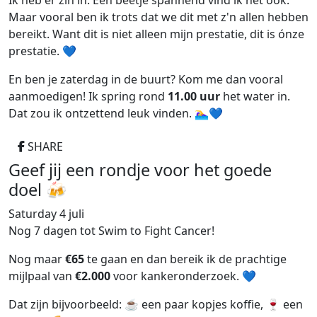
Ik heb er zin in. Een beetje spannend vind ik het ook.
Maar vooral ben ik trots dat we dit met z'n allen hebben
bereikt. Want dit is niet alleen mijn prestatie, dit is ónze
prestatie. 💙
En ben je zaterdag in de buurt? Kom me dan vooral
aanmoedigen! Ik spring rond
11.00 uur
het water in.
Dat zou ik ontzettend leuk vinden. 🏊‍♀️💙
SHARE
Geef jij een rondje voor het goede
doel 🍻
Saturday 4 juli
Nog 7 dagen tot Swim to Fight Cancer!
Nog maar
€65
te gaan en dan bereik ik de prachtige
mijlpaal van
€2.000
voor kankeronderzoek. 💙
Dat zijn bijvoorbeeld: ☕ een paar kopjes koffie, 🍷 een