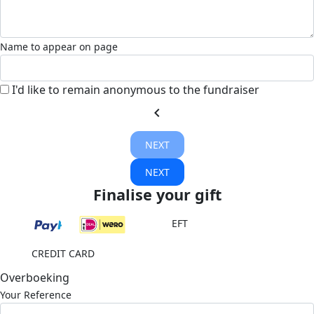
Name to appear on page
I'd like to remain anonymous to the fundraiser
chevron_left
NEXT
NEXT
Finalise your gift
EFT
CREDIT CARD
Overboeking
Your Reference