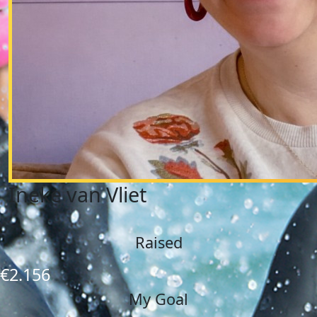
Ineke van Vliet
Raised
€2.156
My Goal