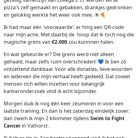
gezellig samenzijn van collega's. Er werden verse
pizza's zelf gemaakt en gebakken, drankjes gedronken
en gelukkig werkte het weer ook mee. ☀️🍕
Ik had maar één 'voorwaarde': er hing een QR-code
naar mijn actie. Met daarbij de hoop dat ik toch nog die
magische grens van
€2.000
zou kunnnen halen.
En wat gebeurde er? Die grens werd niet alleen
gehaald, maar zelfs ruim overschreden! 💙 Ik ben zó
ontzettend dankbaar. Voor alle donaties, lieve woorden
en iedereen die mijn verhaal heeft gedeeld. Dat zoveel
mensen zich willen inzetten voor belangrijk
kankeronderzoek vind ik echt bijzonder.
Morgen duik ik nog één keer zeumeren in voor een
laatste training. En dan is het zaterdag eindelijk zover:
dan zwem ik mijn 2 kilometer tijdens
Swim to Fight
Cancer
in Vathorst.