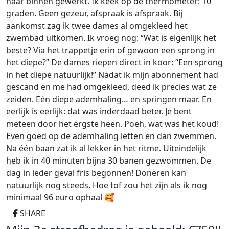
naar binnen gewerkt. Ik keek op de thermometer: 10
graden. Geen gezeur, afspraak is afspraak. Bij
aankomst zag ik twee dames al omgekleed het
zwembad uitkomen. Ik vroeg nog: “Wat is eigenlijk het
beste? Via het trappetje erin of gewoon een sprong in
het diepe?” De dames riepen direct in koor: “Een sprong
in het diepe natuurlijk!” Nadat ik mijn abonnement had
gescand en me had omgekleed, deed ik precies wat ze
zeiden. Eén diepe ademhaling… en springen maar. En
eerlijk is eerlijk: dat was inderdaad beter. Je bent
meteen door het ergste heen. Poeh, wat was het koud!
Even goed op de ademhaling letten en dan zwemmen.
Na één baan zat ik al lekker in het ritme. Uiteindelijk
heb ik in 40 minuten bijna 30 banen gezwommen. De
dag in ieder geval fris begonnen! Doneren kan
natuurlijk nog steeds. Hoe tof zou het zijn als ik nog
minimaal 96 euro ophaal 🥰
SHARE