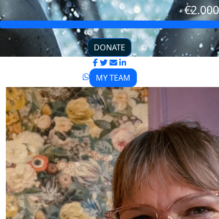
€2.000
DONATE
MY TEAM