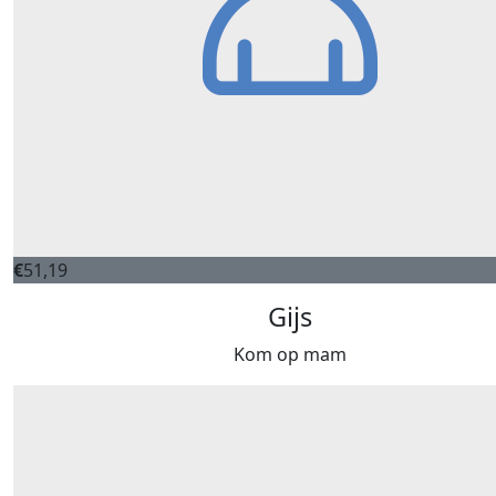
€
51,19
Gijs
Kom op mam