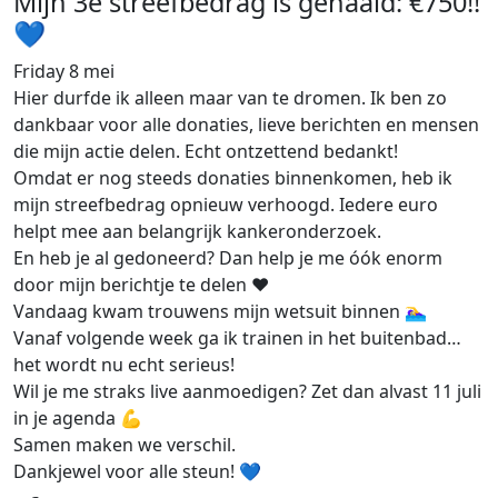
Mijn 3e streefbedrag is gehaald: €750!!
💙
Friday 8 mei
Hier durfde ik alleen maar van te dromen. Ik ben zo
dankbaar voor alle donaties, lieve berichten en mensen
die mijn actie delen. Echt ontzettend bedankt!
Omdat er nog steeds donaties binnenkomen, heb ik
mijn streefbedrag opnieuw verhoogd. Iedere euro
helpt mee aan belangrijk kankeronderzoek.
En heb je al gedoneerd? Dan help je me óók enorm
door mijn berichtje te delen ❤️
Vandaag kwam trouwens mijn wetsuit binnen 🏊‍♀️
Vanaf volgende week ga ik trainen in het buitenbad…
het wordt nu echt serieus!
Wil je me straks live aanmoedigen? Zet dan alvast 11 juli
in je agenda 💪
Samen maken we verschil.
Dankjewel voor alle steun! 💙