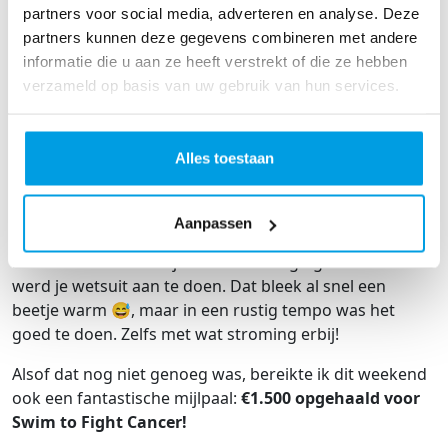
brengt ons een stapje dichter bij een wereld met
partners voor social media, adverteren en analyse. Deze
minder kanker.
partners kunnen deze gegevens combineren met andere
informatie die u aan ze heeft verstrekt of die ze hebben
Dankjewel voor alle steun, donaties en lieve berichten.
verzameld op basis van uw gebruik van hun services.
Jullie zijn geweldig! ❤️
SHARE
Alles toestaan
🏊‍♀️ Trainingsupdate & mijlpaal! 💙
Sunday 21 juni
Aanpassen
Afgelopen zaterdag trainde ik met Swim to fight cancer
mee in Amersfoort bij de kanovereniging. Geadviseerd
werd je wetsuit aan te doen. Dat bleek al snel een
beetje warm 😅, maar in een rustig tempo was het
goed te doen. Zelfs met wat stroming erbij!
Alsof dat nog niet genoeg was, bereikte ik dit weekend
ook een fantastische mijlpaal:
€1.500 opgehaald voor
Swim to Fight Cancer!