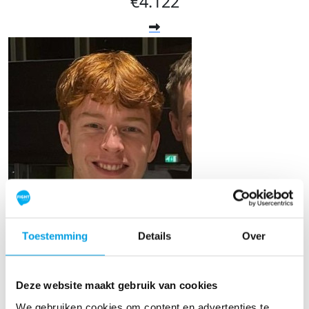
€4.122
Mart Lont
Toestemming
Details
Over
Raised so far
€215
Deze website maakt gebruik van cookies
We gebruiken cookies om content en advertenties te