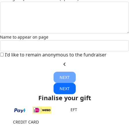
Name to appear on page
I'd like to remain anonymous to the fundraiser
chevron_left
NEXT
NEXT
Finalise your gift
EFT
CREDIT CARD