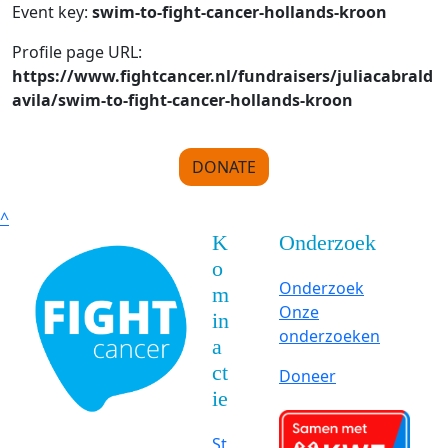
Event key:
swim-to-fight-cancer-hollands-kroon
Profile page URL:
https://www.fightcancer.nl/fundraisers/juliacabrald
avila/swim-to-fight-cancer-hollands-kroon
DONATE
^
K
Onderzoek
o
Onderzoek
m
Onze
in
onderzoeken
a
ct
Doneer
ie
St