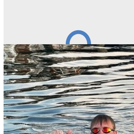
Our Team Members
€
100,00
Fred En Rianda
Trots!