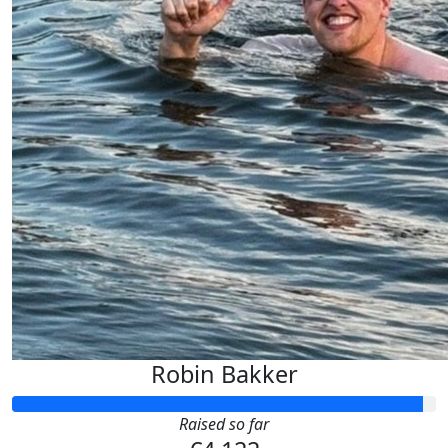
€
25,00
Opa Bart,oma Ria
Succes!
Robin Bakker
Raised so far