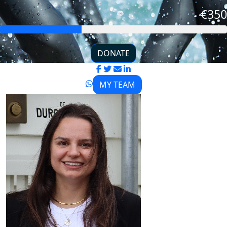
€350
DONATE
MY TEAM