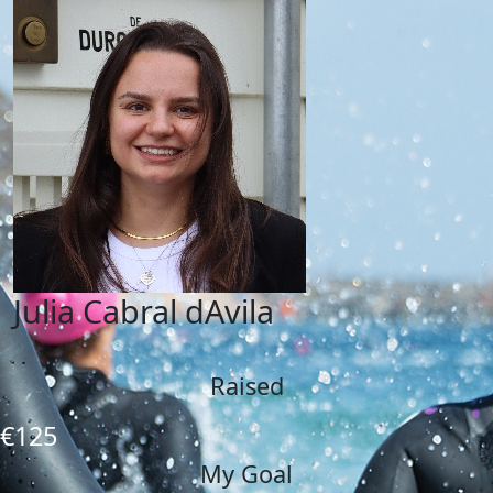
Julia Cabral dAvila
Raised
€125
My Goal