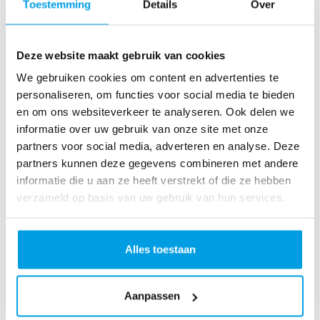
Nanny Van Den Boogaart
Toestemming
Details
Over
Succes Janneke!
Deze website maakt gebruik van cookies
€
51.19
We gebruiken cookies om content en advertenties te
Leni Den Besten
personaliseren, om functies voor social media te bieden
en om ons websiteverkeer te analyseren. Ook delen we
Lieve Jans, heel veel succes hoop dat het
informatie over uw gebruik van onze site met onze
water niet te nat is en dat je je hoofd
partners voor social media, adverteren en analyse. Deze
boven water houd
partners kunnen deze gegevens combineren met andere
€
50.89
informatie die u aan ze heeft verstrekt of die ze hebben
verzameld op basis van uw gebruik van hun services.
Tijl
Veel succes!
Alles toestaan
€
50.89
A.a. Den Besten
Aanpassen
Doe je best schat!