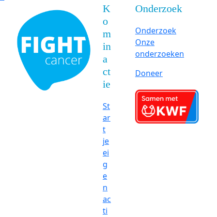
K
Onderzoek
o
Onderzoek
m
Onze
in
onderzoeken
a
ct
Doneer
ie
St
ar
t
je
ei
g
e
n
ac
ti