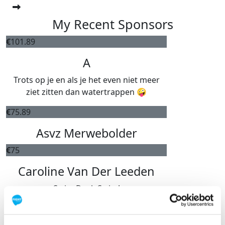
My Recent Sponsors
€
101.89
A
Trots op je en als je het even niet meer
ziet zitten dan watertrappen 🤪
€
75.89
Asvz Merwebolder
€
75
Caroline Van Der Leeden
Swim Duck Swim!
€
51.19