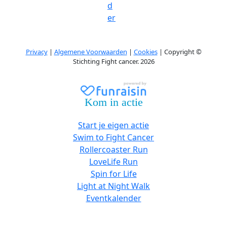
d
er
Privacy
|
Algemene Voorwaarden
|
Cookies
| Copyright ©
Stichting Fight cancer. 2026
Kom in actie
Start je eigen actie
Swim to Fight Cancer
Rollercoaster Run
LoveLife Run
Spin for Life
Light at Night Walk
Eventkalender