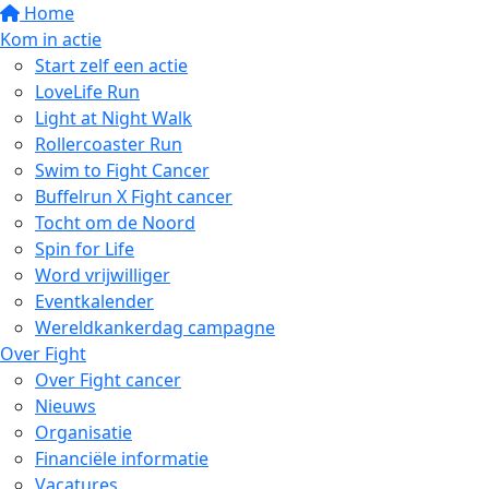
Home
Kom in actie
Start zelf een actie
LoveLife Run
Light at Night Walk
Rollercoaster Run
Swim to Fight Cancer
Buffelrun X Fight cancer
Tocht om de Noord
Spin for Life
Word vrijwilliger
Eventkalender
Wereldkankerdag campagne
Over Fight
Over Fight cancer
Nieuws
Organisatie
Financiële informatie
Vacatures