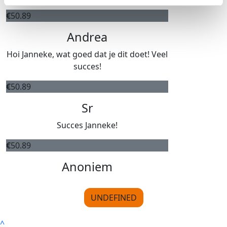
€
50.89
Andrea
Hoi Janneke, wat goed dat je dit doet! Veel
succes!
€
50.89
Sr
Succes Janneke!
€
50.89
Anoniem
UNDEFINED
^