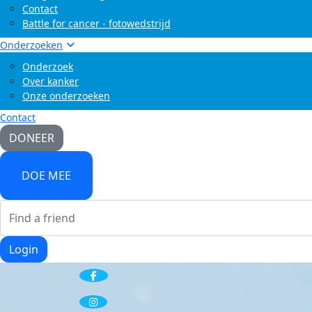
Contact
Battle for cancer - fotowedstrijd
Onderzoeken
Onderzoek
Over kanker
Onze onderzoeken
Contact
DONEER
DOE MEE
Login