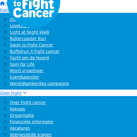
Home
Kom in actie
Start zelf een actie
LoveLife Run
Light at Night Walk
Rollercoaster Run
Swim to Fight Cancer
Buffelrun X Fight cancer
Tocht om de Noord
Spin for Life
Word vrijwilliger
Eventkalender
Wereldkankerdag campagne
Over Fight
Over Fight cancer
Nieuws
Organisatie
Financiële informatie
Vacatures
Veelgestelde vragen