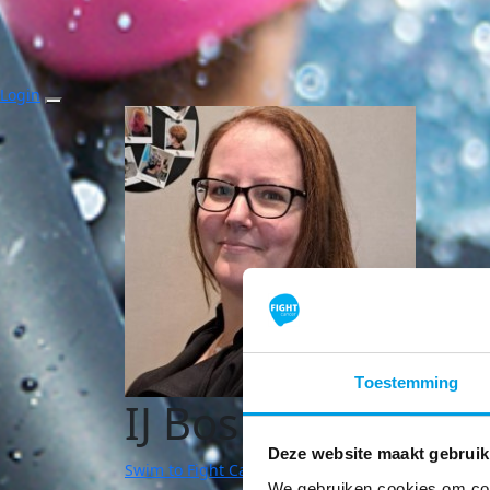
Login
Toestemming
IJ Bos
Deze website maakt gebruik
Swim to Fight Cancer | Purmerend
We gebruiken cookies om cont