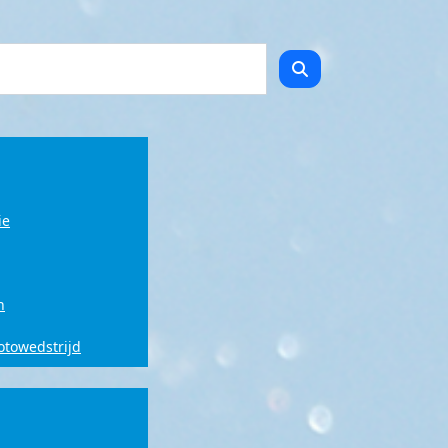
ie
n
fotowedstrijd