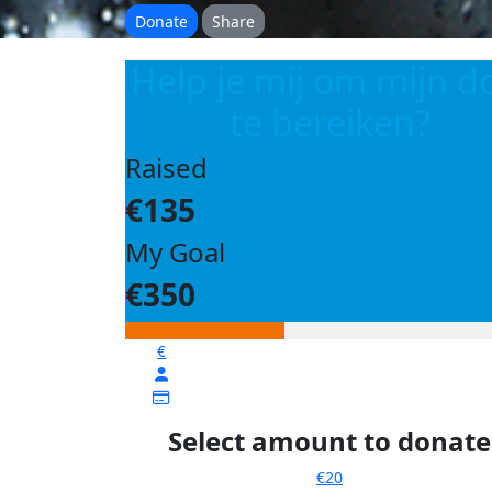
Donate
Share
Help je mij om mijn d
te bereiken?
Raised
€135
My Goal
€350
€
Select amount to donate
€20