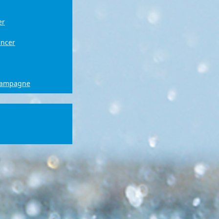
er
ancer
campagne