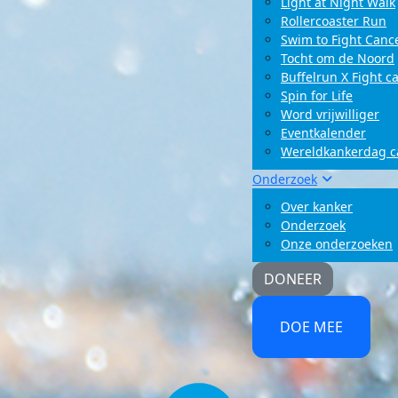
Light at Night Walk
Rollercoaster Run
Swim to Fight Canc
Tocht om de Noord
Buffelrun X Fight c
Spin for Life
Word vrijwilliger
Eventkalender
Wereldkankerdag 
Onderzoek
Over kanker
Onderzoek
Onze onderzoeken
DONEER
DOE MEE