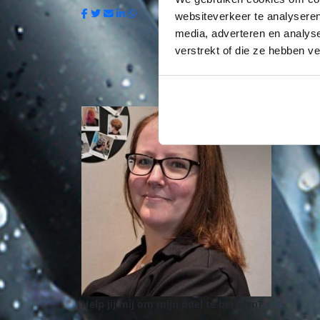
websiteverkeer te analyseren
media, adverteren en analys
verstrekt of die ze hebben v
Help jij mij om mijn doel te behalen?