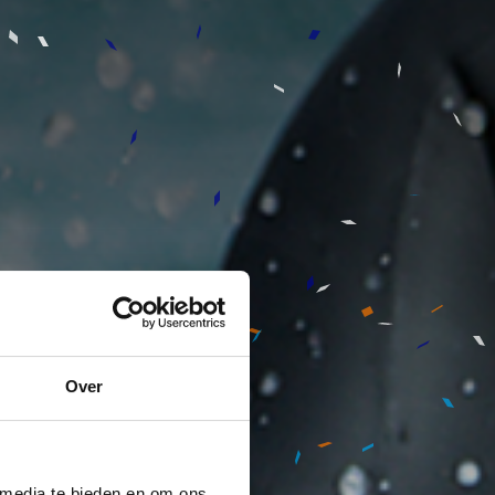
Over
 media te bieden en om ons