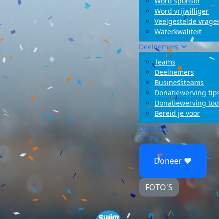
Word sponsor
Word vrijwilliger
Veelgestelde vrage
Waterkwaliteit
Deelnemers
Teams
Deelnemers
Businessteams
Donatiewerving tip
Donatiewerving too
Bereid je voor
Over ons
Contact
Doneer ♥
FOTO'S