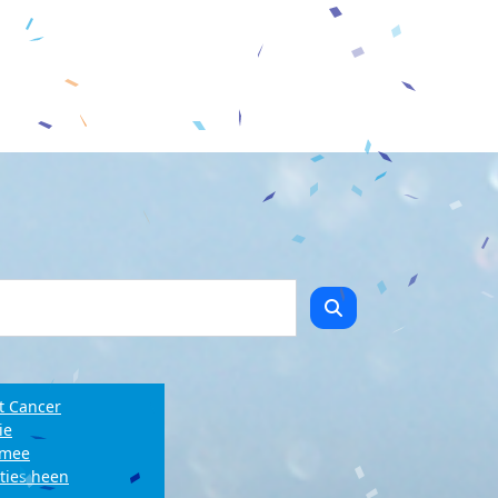
t Cancer
ie
e mee
ties heen