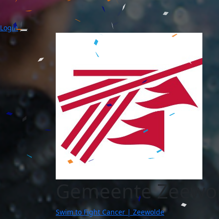
Login
Gemeente Zeewo
Swim to Fight Cancer | Zeewolde