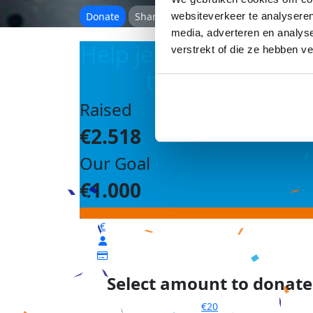
Donate
Share
websiteverkeer te analyseren
media, adverteren en analys
Help je mee om ons d
verstrekt of die ze hebben v
te bereiken?
Raised
€2.518
Our Goal
€1.000
€
Select amount to donate
€20