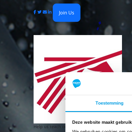
Join Us
Toestemming
Deze website maakt gebruik
Help us reach our
goal of €1,000
We gebruiken cookies om cont