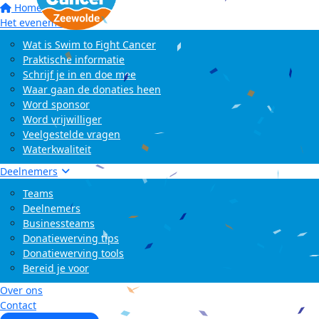
Home
Het evenement
Wat is Swim to Fight Cancer
Praktische informatie
Schrijf je in en doe mee
Waar gaan de donaties heen
Word sponsor
Word vrijwilliger
Veelgestelde vragen
Waterkwaliteit
Deelnemers
Teams
Deelnemers
Businessteams
Donatiewerving tips
Donatiewerving tools
Bereid je voor
Over ons
Contact