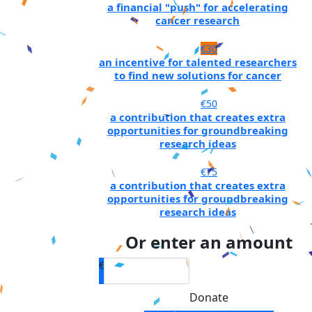
a financial "push" for accelerating
cancer research
€30
an incentive for talented researchers
to find new solutions for cancer
€50
a contribution that creates extra
opportunities for groundbreaking
research ideas
€75
a contribution that creates extra
opportunities for groundbreaking
research ideas
Or enter an amount
€
Donate