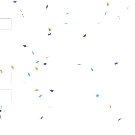
er.
t