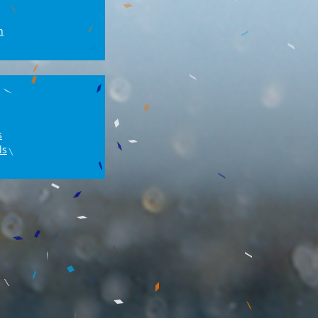
n
s
ls