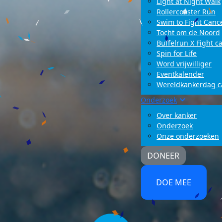
Light at Night Walk
Rollercoaster Run
Swim to Fight Canc
Tocht om de Noord
Buffelrun X Fight c
Spin for Life
Word vrijwilliger
Eventkalender
Wereldkankerdag 
Onderzoek
Over kanker
Onderzoek
Onze onderzoeken
DONEER
DOE MEE