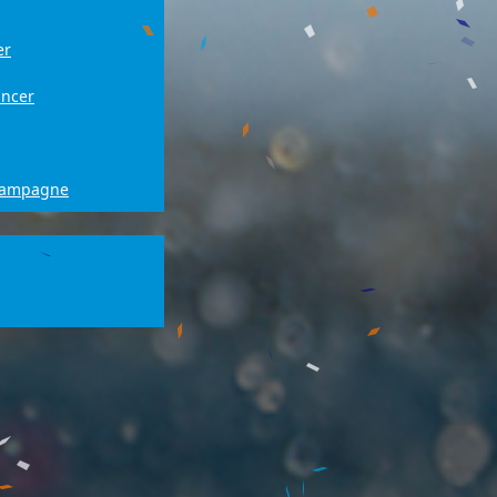
er
ancer
campagne