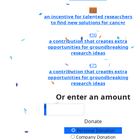
€30
an incentive for talented researchers
to find new solutions for cancer
€50
a contribution that creates extra
opportunities for groundbreaking
research ideas
€75
a contribution that creates extra
opportunities for groundbreaking
research ideas
Or enter an amount
€
Donate
Donation Type
Personal Donation
Company Donation