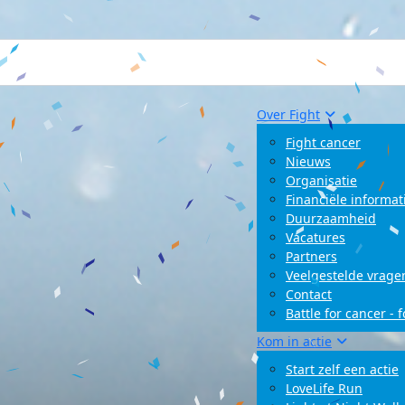
Over Fight
Fight cancer
Nieuws
Organisatie
Financiële informat
Duurzaamheid
Vacatures
Partners
Veelgestelde vrage
Contact
Battle for cancer - 
Kom in actie
Start zelf een actie
LoveLife Run