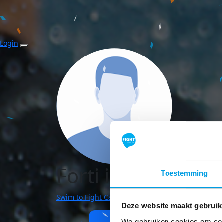
Login
Forti insieme
Toestemming
Swim to Fight Cancer | Alblasserdam
Deze website maakt gebruik
We gebruiken cookies om cont