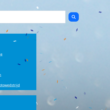
ie
n
fotowedstrijd