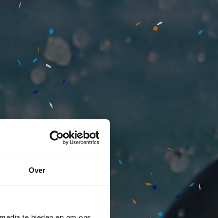
Over
 media te bieden en om ons