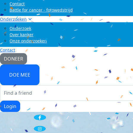
Contact
Battle for cancer - fotowedstrijd
Onderzoeken
Onderzoek
Over kanker
Onze onderzoeken
Contact
DONEER
DOE MEE
Login