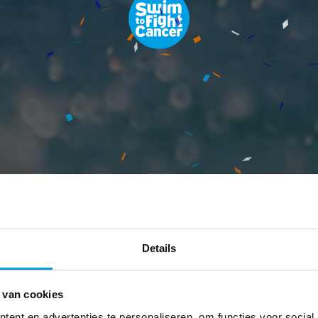
Details
 van cookies
ent en advertenties te personaliseren, om functies voor social