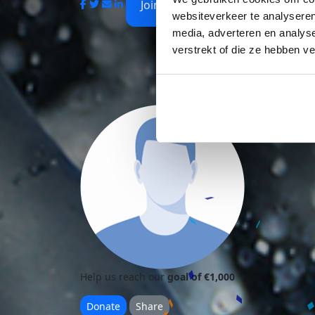
Join Us
websiteverkeer te analyseren
media, adverteren en analys
verstrekt of die ze hebben v
Help us reach our
goal of €1,000
Donate
Share