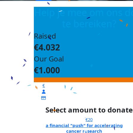
Help je mee om ons d
te bereiken?
Raised
€4.032
Our Goal
€1.000
€
Select amount to donate
€20
a financial "push" for accelerating
cancer research