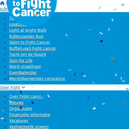
Home
Kom in actie
Start zelf een actie
LoveLife Run
Light at Night Walk
Rollercoaster Run
Swim to Fight Cancer
Buffelrun X Fight cancer
Tocht om de Noord
Spin for Life
Word vrijwilliger
Eventkalender
Wereldkankerdag campagne
Over Fight
Over Fight cancer
Nieuws
Organisatie
Financiële informatie
Vacatures
Veelgestelde vragen