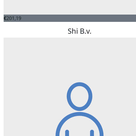
€
201,19
Shi B.v.