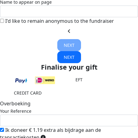
Name to appear on page
I'd like to remain anonymous to the fundraiser
chevron_left
NEXT
NEXT
Finalise your gift
EFT
CREDIT CARD
Overboeking
Your Reference
Ik doneer € 1.19 extra als bijdrage aan de
transactiekosten