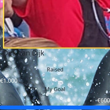
Dirk van Dijk
Raised
€1.000
My Goal
€600