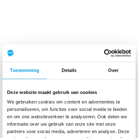
add_circle
add_circle
remove_circle
remove_circle
expand_circle_down
expand_circle_down
expand_circle_down
expand_circle_down
add
add
Is Swim to Fight Cancer een
zwemwedstrijd?
remove
remove
Toestemming
add_circle_outline
Details
Over
add_circle_outline
remove_circle_outline
remove_circle_outline
Deze website maakt gebruik van cookies
expand_more
expand_more
We gebruiken cookies om content en advertenties te
expand_less
expand_less
personaliseren, om functies voor social media te bieden
en om ons websiteverkeer te analyseren. Ook delen we
Nee, Swim to Fight Cancer is geen wedstrijd
informatie over uw gebruik van onze site met onze
en er zal dus ook geen tijdsregistratie zijn.
partners voor social media, adverteren en analyse. Deze
Of je nou snel of langzaam zwemt, je mag