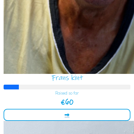
Frans kint
Raised so far
€60