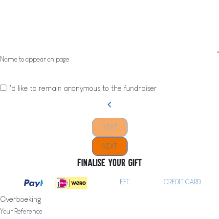
Name to appear on page
I'd like to remain anonymous to the fundraiser
chevron_left
NEXT
NEXT
Finalise your gift
EFT
CREDIT CARD
Overboeking
Your Reference