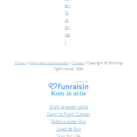
en
tk
al
en
de
r
Privacy
|
Algemene Voorwaarden
|
Cookies
| Copyright © Stichting
Fight cancer. 2026
Kom in actie
Start je eigen actie
Swim to Fight Cancer
Rollercoaster Run
LoveLife Run
Spin for Life