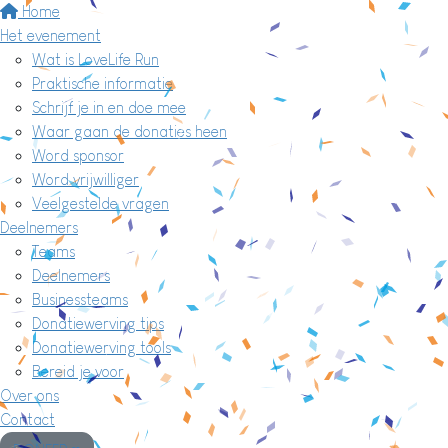
Home
Het evenement
Wat is LoveLife Run
Praktische informatie
Schrijf je in en doe mee
Waar gaan de donaties heen
Word sponsor
Word vrijwilliger
Veelgestelde vragen
Deelnemers
Teams
Deelnemers
Businessteams
Donatiewerving tips
Donatiewerving tools
Bereid je voor
Over ons
Contact