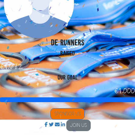
De runners
Raised
€1.672
Our Goal
€1.000
SPONSOR US
JOIN US