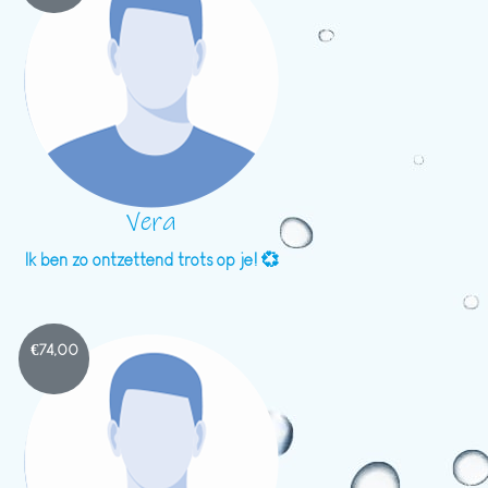
Vera
Ik ben zo ontzettend trots op je! 💞
€
74,00