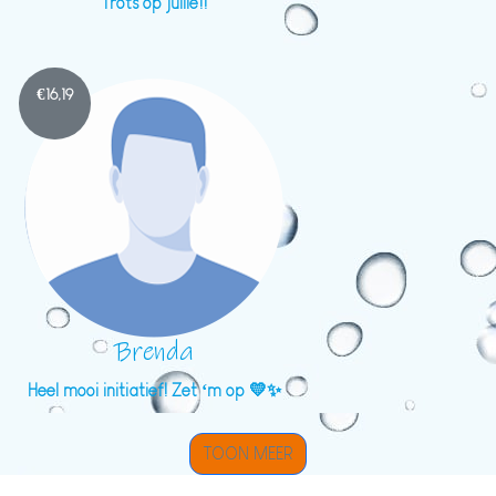
Trots op jullie!!
€
16,19
Brenda
Heel mooi initiatief! Zet ‘m op 💛✨
TOON MEER