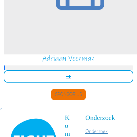
Adriaan Veenman
SPONSOR US
^
K
Onderzoek
o
Onderzoek
m