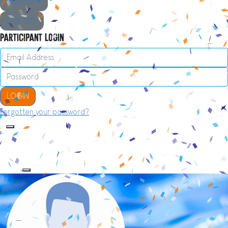
DONEER ♥
DOE MEE
Participant Login
LOGIN
Forgotten your password?