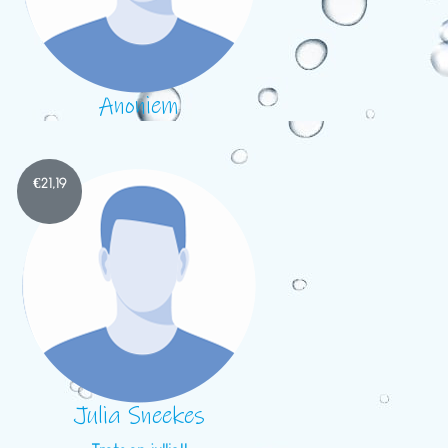
Anoniem
€
21,19
Julia Sneekes