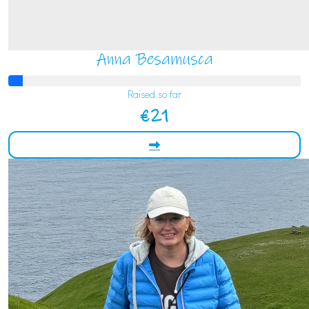
Anna Besamusca
Raised so far
€21