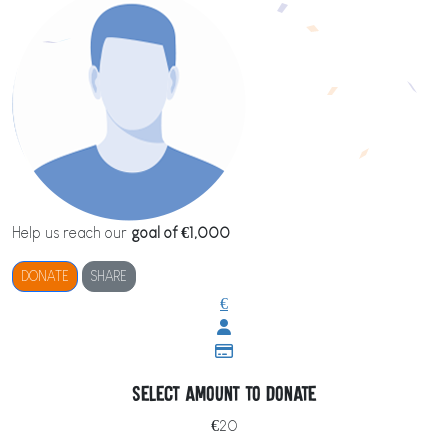
Help us reach our
goal of €1,000
DONATE
SHARE
€
Select amount to donate
€20