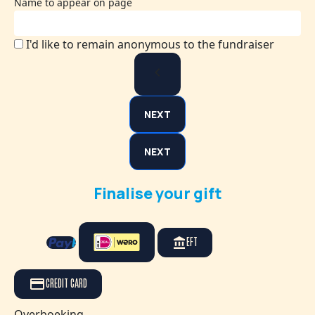
Name to appear on page
I'd like to remain anonymous to the fundraiser
chevron_left
NEXT
NEXT
Finalise your gift
EFT
CREDIT CARD
Overboeking