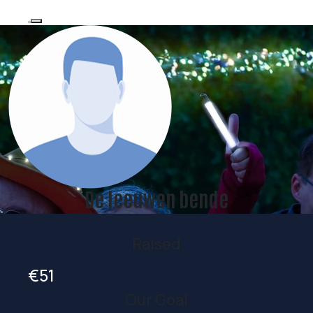
De leeuwen bende
Raised
€51
Our Goal