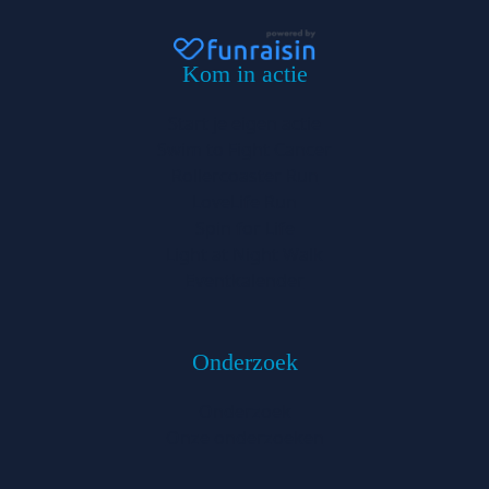
Kom in actie
Start je eigen actie
Swim to Fight Cancer
Rollercoaster Run
LoveLife Run
Spin for Life
Light at Night Walk
Eventkalender
Onderzoek
Onderzoek
Onze onderzoeken