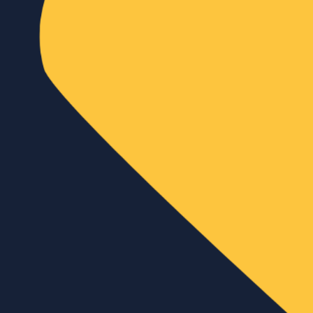
errit zwaagmans