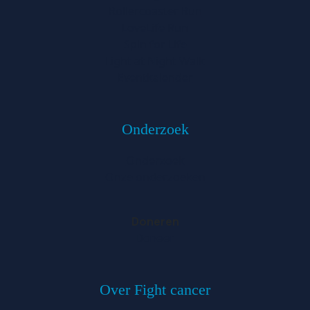
Rollercoaster Run
LoveLife Run
Spin for Life
Light at Night Walk
Eventkalender
Onderzoek
Onderzoek
Onze onderzoeken
Doneren
Doneer
Over Fight cancer