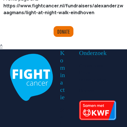
https://www.fightcancer.nl/fundraisers/alexanderzw
aagmans/light-at-night-walk-eindhoven
DONATE
^
K
Onderzoek
o
Onderzoek
m
Onze
in
onderzoeken
a
ct
Doneer
ie
St
ar
t