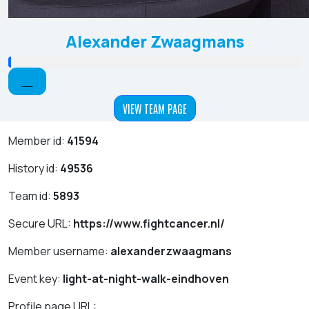
Alexander Zwaagmans
VIEW TEAM PAGE
Member id:
41594
History id:
49536
Team id:
5893
Secure URL:
https://www.fightcancer.nl/
Member username:
alexanderzwaagmans
Event key:
light-at-night-walk-eindhoven
Profile page URL: