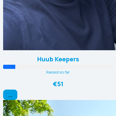
Huub Keepers
Raised so far
€51