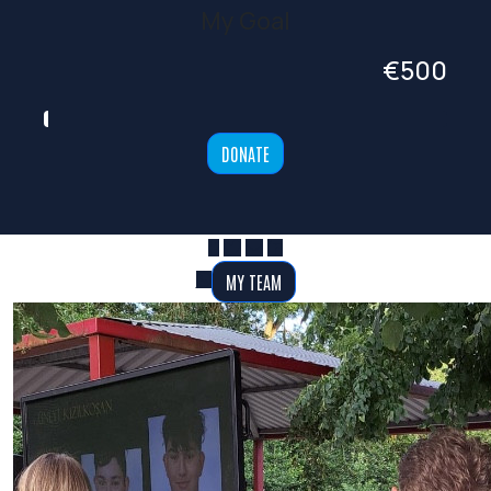
My Goal
€500
DONATE
MY TEAM