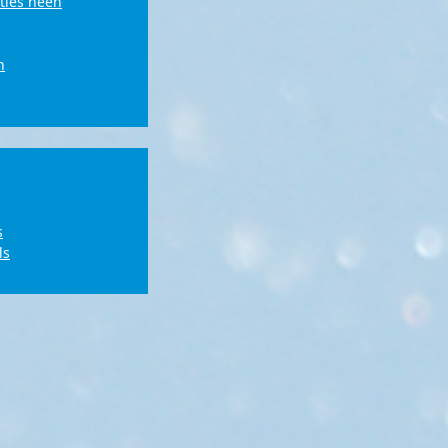
ties heen
n
s
ls