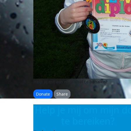
Help jij mij om mijn doel te behalen?
Donate
Share
Help je mij om mijn d
te bereiken?