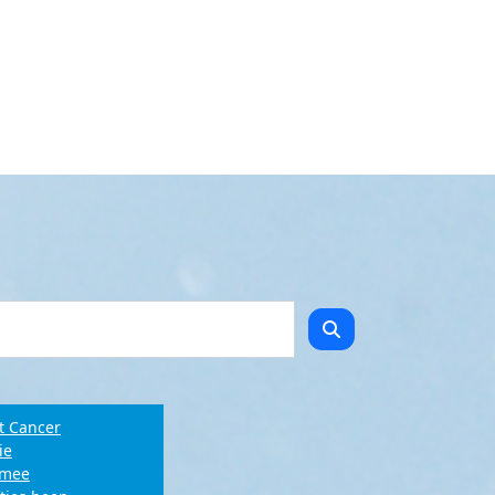
t Cancer
ie
e mee