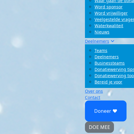
Waar gaan de dona
Word sponsor
Word vrijwilliger
Veelgestelde vrage
Waterkwaliteit
Nieuws
Deelnemers
Teams
Deelnemers
Businessteams
Donatiewerving tip
Donatiewerving too
Bereid je voor
Over ons
Contact
Doneer ♥
DOE MEE