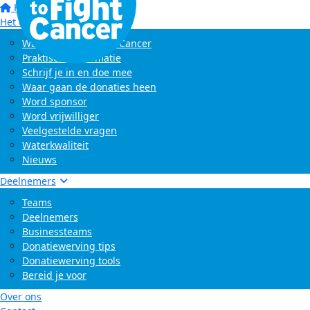
Home
Het evenement
Wat is Swim to Fight Cancer
Praktische informatie
Schrijf je in en doe mee
Waar gaan de donaties heen
Word sponsor
Word vrijwilliger
Veelgestelde vragen
Waterkwaliteit
Nieuws
Deelnemers
Teams
Deelnemers
Businessteams
Donatiewerving tips
Donatiewerving tools
Bereid je voor
Over ons