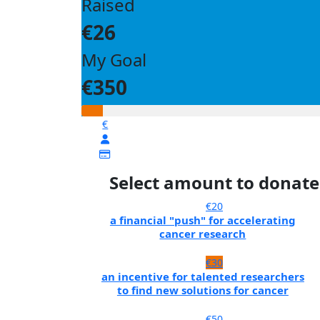
Raised
€26
My Goal
€350
€
Select amount to donate
€20
a financial "push" for accelerating
cancer research
€30
an incentive for talented researchers
to find new solutions for cancer
€50