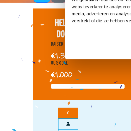
websiteverkeer te analyseren
media, adverteren en analys
Help je mee om ons
verstrekt of die ze hebben v
doel te bereiken?
Raised
€1.381
Our Goal
€1.000
€