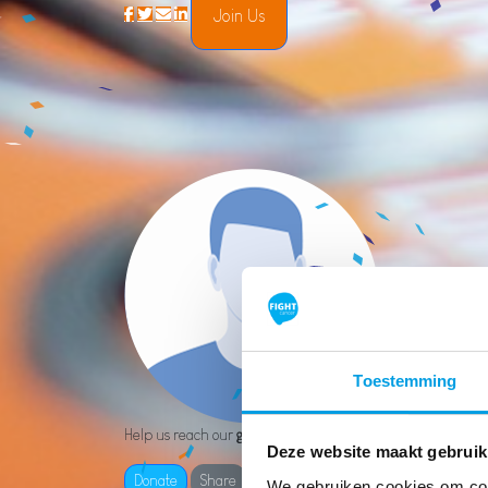
Join Us
Toestemming
Help us reach our
goal of €1,000
Deze website maakt gebruik
Donate
Share
We gebruiken cookies om cont