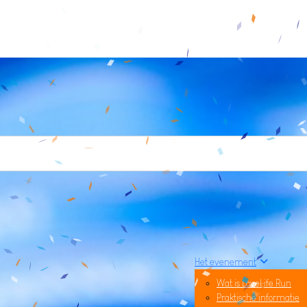
Het evenement
Wat is LoveLife Run
Praktische informatie