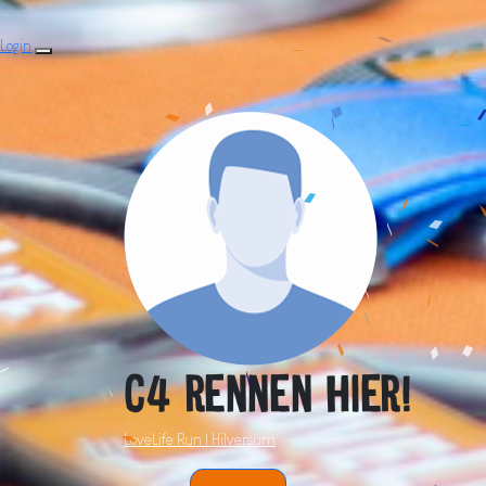
Login
C4 rennen hier!
LoveLife Run | Hilversum