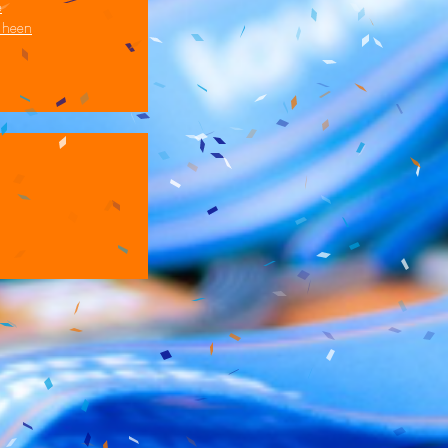
e
s heen