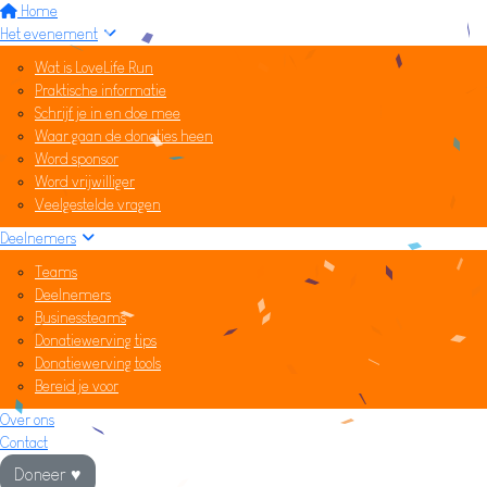
Home
Het evenement
Wat is LoveLife Run
Praktische informatie
Schrijf je in en doe mee
Waar gaan de donaties heen
Word sponsor
Word vrijwilliger
Veelgestelde vragen
Deelnemers
Teams
Deelnemers
Businessteams
Donatiewerving tips
Donatiewerving tools
Bereid je voor
Over ons
Contact
Doneer ♥