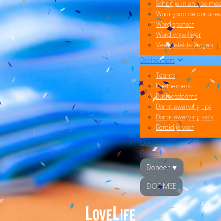
Schrijf je in en doe me
Waar gaan de donatie
Word sponsor
Word vrijwilliger
Veelgestelde vragen
Deelnemers
Teams
Deelnemers
Businessteams
Donatiewerving tips
Donatiewerving tools
Bereid je voor
Over ons
Contact
Doneer ♥
DOE MEE