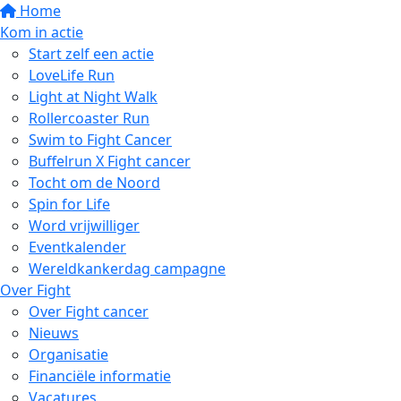
Home
Kom in actie
Start zelf een actie
LoveLife Run
Light at Night Walk
Rollercoaster Run
Swim to Fight Cancer
Buffelrun X Fight cancer
Tocht om de Noord
Spin for Life
Word vrijwilliger
Eventkalender
Wereldkankerdag campagne
Over Fight
Over Fight cancer
Nieuws
Organisatie
Financiële informatie
Vacatures