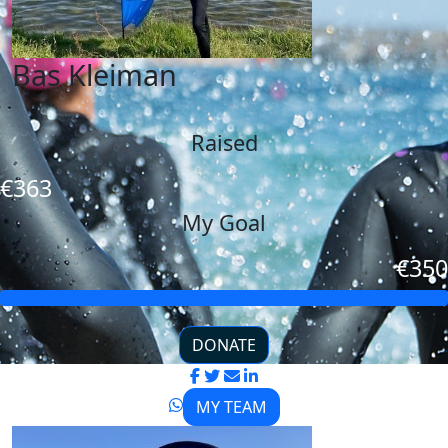
Bas Kleiman
Raised
€363
My Goal
€350
DONATE
MY TEAM