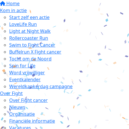
Home
Kom in actie
Start zelf een actie
LoveLife Run
Light at Night Walk
Rollercoaster Run
Swim to Fight Cancer
Buffelrun X Fight cancer
Tocht om de Noord
Spin for Life
Word vrijwilliger
Eventkalender
Wereldkankerdag campagne
Over Fight
Over Fight cancer
Nieuws
Organisatie
Financiële informatie
Vacatures