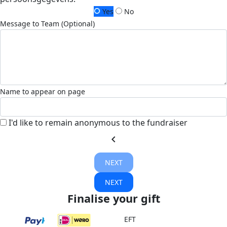
Yes
No
Message to Team (Optional)
Name to appear on page
I'd like to remain anonymous to the fundraiser
chevron_left
NEXT
NEXT
Finalise your gift
EFT