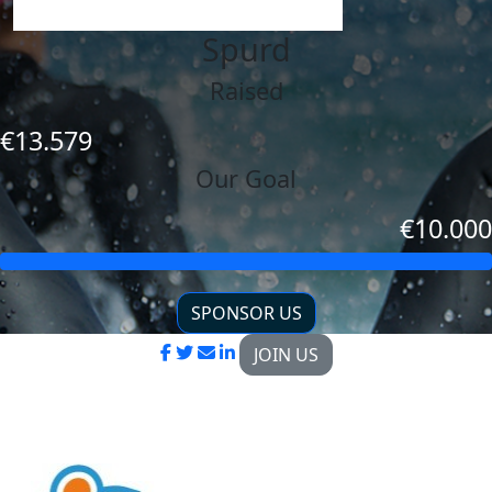
Spurd
Raised
€13.579
Our Goal
€10.000
SPONSOR US
JOIN US