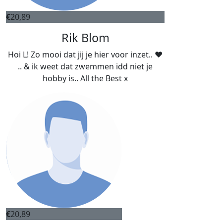
€
20,89
Rik Blom
Hoi L! Zo mooi dat jij je hier voor inzet.. ❤️
.. & ik weet dat zwemmen idd niet je
hobby is.. All the Best x
€
20,89