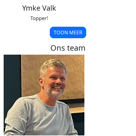
Ymke Valk
Topper!
TOON MEER
Ons team