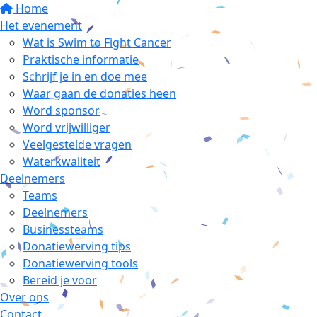
Home
Het evenement
Wat is Swim to Fight Cancer
Praktische informatie
Schrijf je in en doe mee
Waar gaan de donaties heen
Word sponsor
Word vrijwilliger
Veelgestelde vragen
Waterkwaliteit
Deelnemers
Teams
Deelnemers
Businessteams
Donatiewerving tips
Donatiewerving tools
Bereid je voor
Over ons
Contact