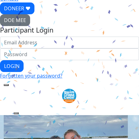
DONEER ♥
DOE MEE
Participant Login
LOGIN
Forgotten your password?