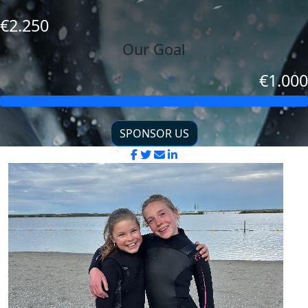
€2.250
Our Goal
€1.000
SPONSOR US