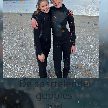
De spartelende
guppies
Raised