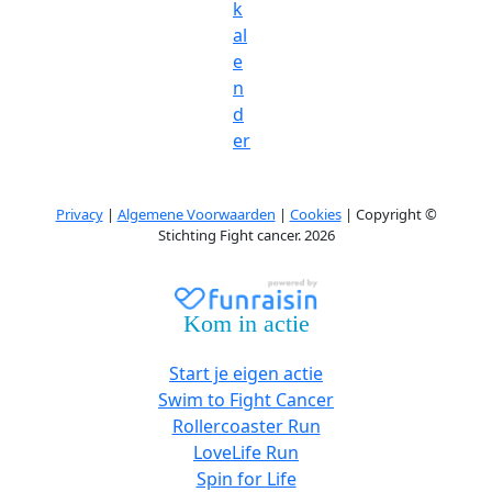
k
al
e
n
d
er
Privacy
|
Algemene Voorwaarden
|
Cookies
| Copyright ©
Stichting Fight cancer. 2026
Kom in actie
Start je eigen actie
Swim to Fight Cancer
Rollercoaster Run
LoveLife Run
Spin for Life