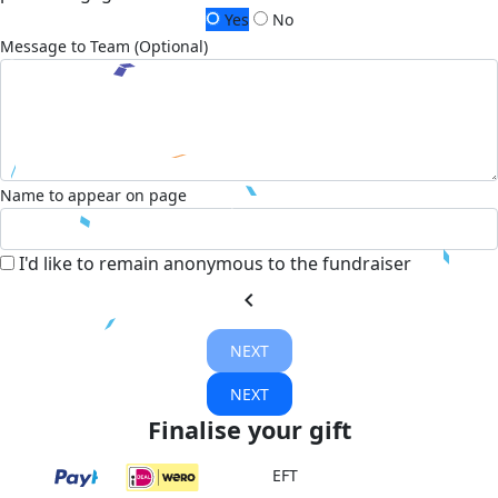
Yes
No
Message to Team (Optional)
Name to appear on page
I'd like to remain anonymous to the fundraiser
chevron_left
NEXT
NEXT
Finalise your gift
EFT