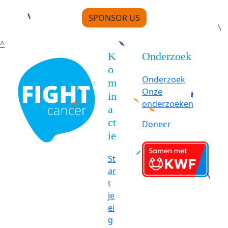
SPONSOR US
^
K
Onderzoek
o
Onderzoek
m
Onze
in
onderzoeken
a
ct
Doneer
ie
St
ar
t
je
ei
g