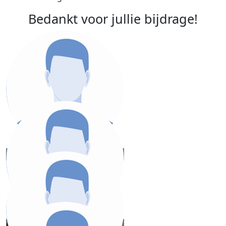
Bedankt voor jullie bijdrage!
€
21,19
L
Mooie prestatie Saar!
€
16,19