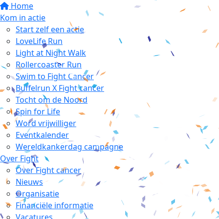
Home
Kom in actie
Start zelf een actie
LoveLife Run
Light at Night Walk
Rollercoaster Run
Swim to Fight Cancer
Buffelrun X Fight cancer
Tocht om de Noord
Spin for Life
Word vrijwilliger
Eventkalender
Wereldkankerdag campagne
Over Fight
Over Fight cancer
Nieuws
Organisatie
Financiële informatie
Vacatures