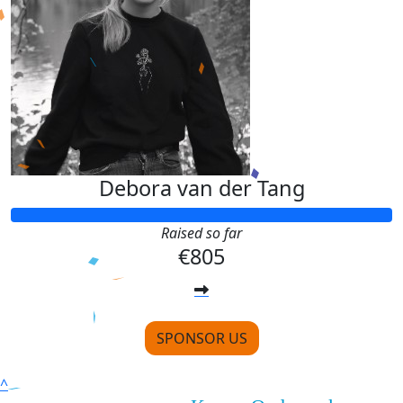
Debora van der Tang
Raised so far
€805
SPONSOR US
^