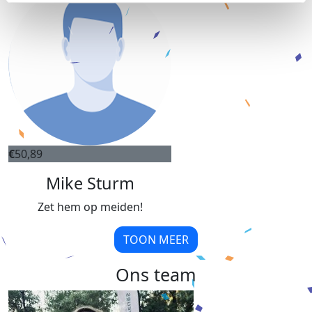
€
50,89
Mike Sturm
Zet hem op meiden!
TOON MEER
Ons team