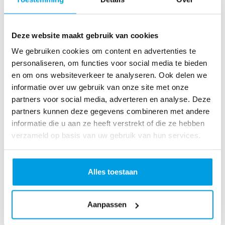
Karin Van Der Kolk
Deze website maakt gebruik van cookies
We gebruiken cookies om content en advertenties te
personaliseren, om functies voor social media te bieden
en om ons websiteverkeer te analyseren. Ook delen we
informatie over uw gebruik van onze site met onze
partners voor social media, adverteren en analyse. Deze
partners kunnen deze gegevens combineren met andere
informatie die u aan ze heeft verstrekt of die ze hebben
€
10,89
verzameld op basis van uw gebruik van hun services.
Hadassa Makumba
Alles toestaan
Heyy lieverds! Wat tof dat jullie je inzetten
voor Kanker! Succes Kanjers! Mvg,
Hadassa
Aanpassen