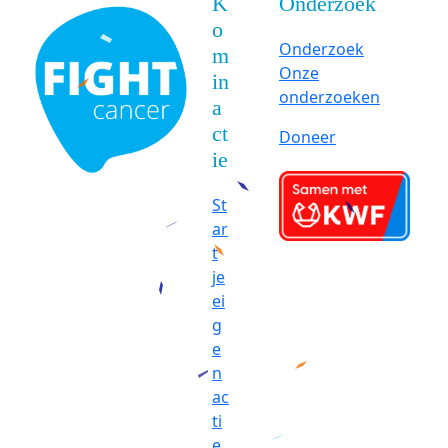
K
Onderzoek
o
Onderzoek
m
Onze
in
onderzoeken
a
ct
Doneer
ie
St
ar
t
je
ei
g
e
n
ac
ti
e