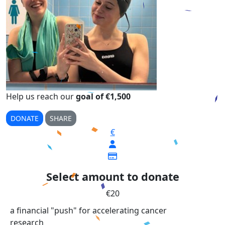
Help us reach our
goal of €1,500
DONATE
SHARE
€
Select amount to donate
€20
a financial "push" for accelerating cancer
research