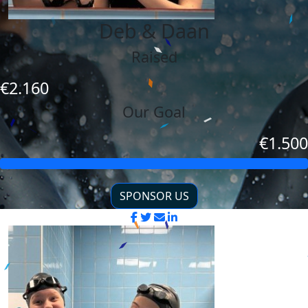
Deb & Daan
Raised
€2.160
Our Goal
€1.500
SPONSOR US