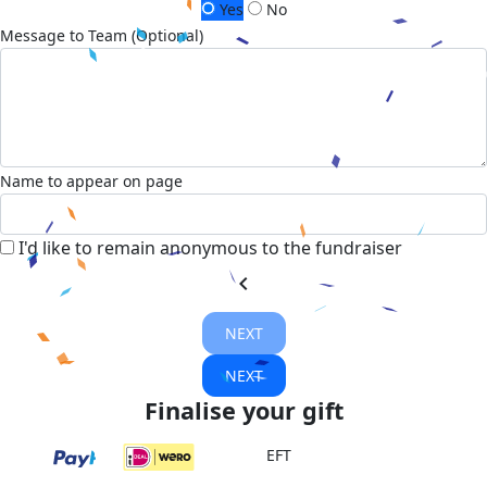
Yes
No
Message to Team (Optional)
Name to appear on page
I'd like to remain anonymous to the fundraiser
chevron_left
NEXT
NEXT
Finalise your gift
EFT