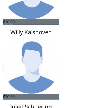
€
30,89
Willy Kalshoven
€
20,89
Juliet Schuering