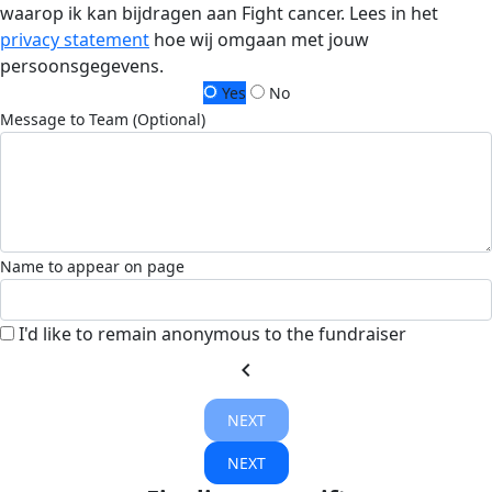
waarop ik kan bijdragen aan Fight cancer. Lees in het
privacy statement
hoe wij omgaan met jouw
persoonsgegevens.
Yes
No
Message to Team (Optional)
Name to appear on page
I'd like to remain anonymous to the fundraiser
chevron_left
NEXT
NEXT