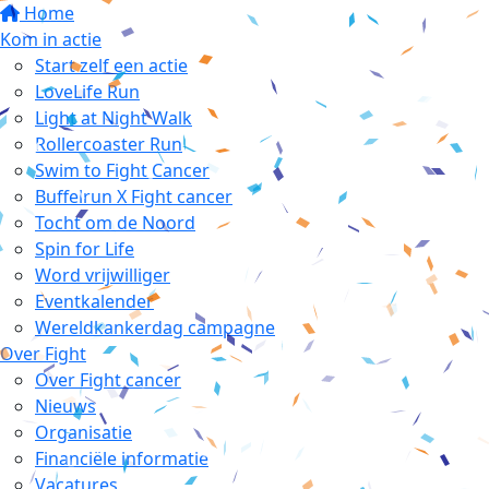
Home
Kom in actie
Start zelf een actie
LoveLife Run
Light at Night Walk
Rollercoaster Run
Swim to Fight Cancer
Buffelrun X Fight cancer
Tocht om de Noord
Spin for Life
Word vrijwilliger
Eventkalender
Wereldkankerdag campagne
Over Fight
Over Fight cancer
Nieuws
Organisatie
Financiële informatie
Vacatures