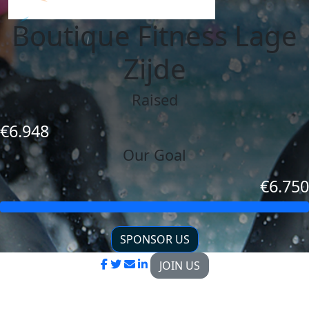
Boutique Fitness Lage
Zijde
Raised
€6.948
Our Goal
€6.750
SPONSOR US
JOIN US