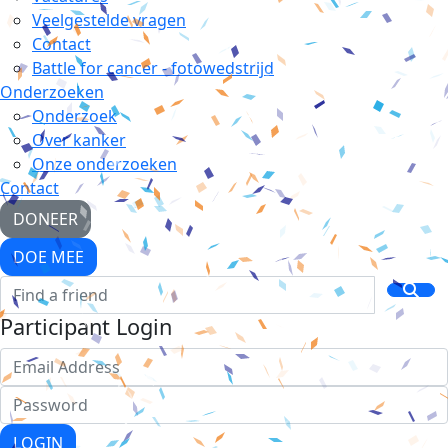
Veelgestelde vragen
Contact
Battle for cancer - fotowedstrijd
Onderzoeken
Onderzoek
Over kanker
Onze onderzoeken
Contact
DONEER
DOE MEE
Participant Login
LOGIN