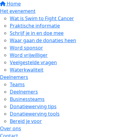
Home
Het evenement
Wat is Swim to Fight Cancer
Praktische informatie
Schrijf je in en doe mee
Waar gaan de donaties heen
Word sponsor
Word vrijwilliger
Veelgestelde vragen
Waterkwaliteit
Deelnemers
Teams
Deelnemers
Businessteams
Donatiewerving tips
Donatiewerving tools
Bereid je voor
Over ons
Contact