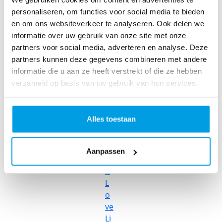
a
personaliseren, om functies voor social media te bieden
n
en om ons websiteverkeer te analyseren. Ook delen we
ce
informatie over uw gebruik van onze site met onze
r
partners voor social media, adverteren en analyse. Deze
R
partners kunnen deze gegevens combineren met andere
ol
informatie die u aan ze heeft verstrekt of die ze hebben
le
verzameld op basis van uw gebruik van hun services.
rc
o
as
Alles toestaan
te
r
R
Aanpassen
u
n
L
o
ve
Li