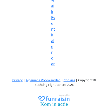
W
al
k
Ev
e
nt
k
al
e
n
d
er
Privacy
|
Algemene Voorwaarden
|
Cookies
| Copyright ©
Stichting Fight cancer. 2026
Kom in actie