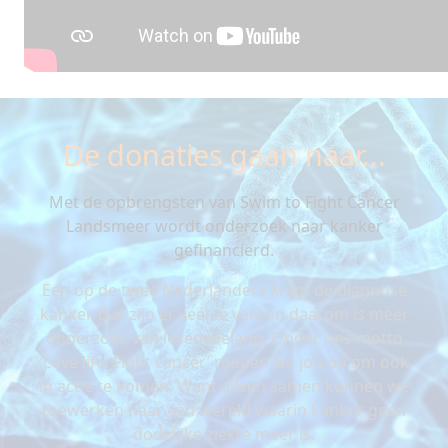
De donaties gaan naar...
Met de opbrengsten van Swim to Fight Cancer
Landsmeer wordt onderzoek naar kanker
gefinancierd.
Een op de twee Nederlanders krijgt de diagnose
kanker. Dat zijn er veel te veel en daarom is meer
onderzoek van levensbelang. Onder ons motto
‘Love life. Fight cancer’ roepen we jou op om ook
in actie te komen. Want alleen samen kunnen we
toewerken naar een wereld waarin kanker geen
dodelijke ziekte meer is.