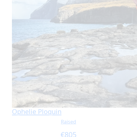
Ophelie Ploquin
Raised
€
805