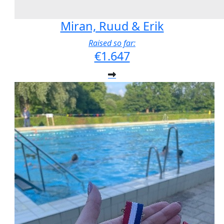
Miran, Ruud & Erik
Raised so far:
€1.647