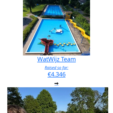
WatWijz Team
Raised so far:
€4.346