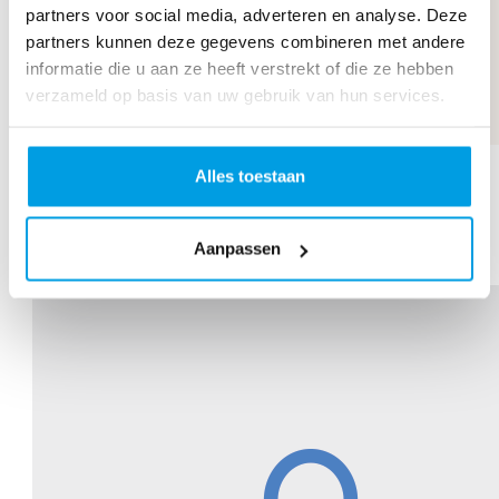
partners voor social media, adverteren en analyse. Deze
partners kunnen deze gegevens combineren met andere
informatie die u aan ze heeft verstrekt of die ze hebben
verzameld op basis van uw gebruik van hun services.
This Affects 2025
Alles toestaan
Raised so far:
€2.183
Aanpassen