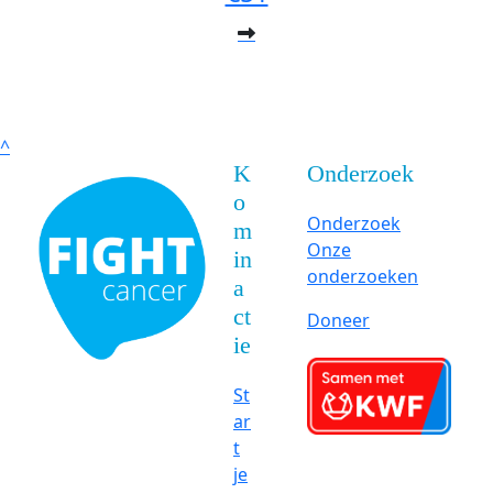
^
K
Onderzoek
o
Onderzoek
m
Onze
in
onderzoeken
a
ct
Doneer
ie
St
ar
t
je