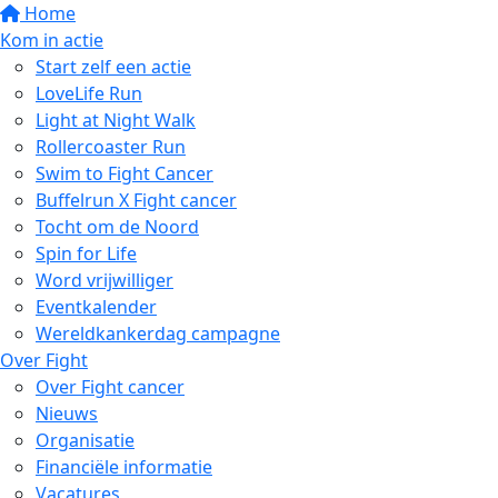
Home
Kom in actie
Start zelf een actie
LoveLife Run
Light at Night Walk
Rollercoaster Run
Swim to Fight Cancer
Buffelrun X Fight cancer
Tocht om de Noord
Spin for Life
Word vrijwilliger
Eventkalender
Wereldkankerdag campagne
Over Fight
Over Fight cancer
Nieuws
Organisatie
Financiële informatie
Vacatures