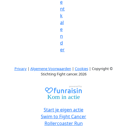
e
nt
k
al
e
n
d
er
Privacy
|
Algemene Voorwaarden
|
Cookies
| Copyright ©
Stichting Fight cancer. 2026
Kom in actie
Start je eigen actie
Swim to Fight Cancer
Rollercoaster Run