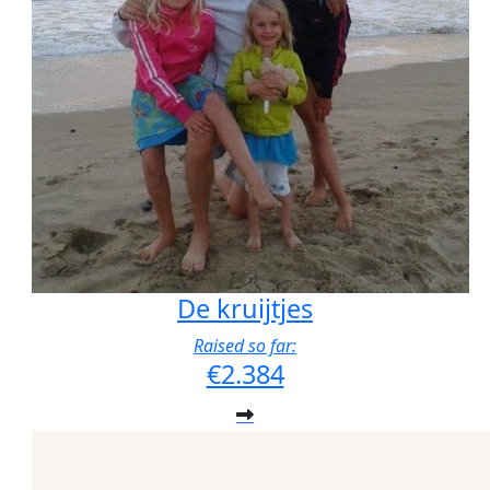
De kruijtjes
Raised so far:
€2.384