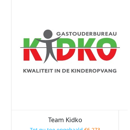
Team Kidko
Tot nu toe opgehaald
€6,273