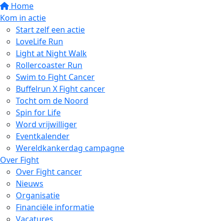
Home
Kom in actie
Start zelf een actie
LoveLife Run
Light at Night Walk
Rollercoaster Run
Swim to Fight Cancer
Buffelrun X Fight cancer
Tocht om de Noord
Spin for Life
Word vrijwilliger
Eventkalender
Wereldkankerdag campagne
Over Fight
Over Fight cancer
Nieuws
Organisatie
Financiële informatie
Vacatures