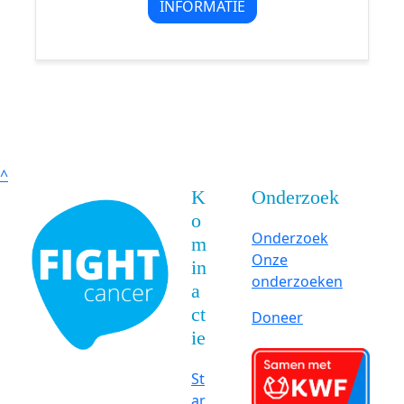
INFORMATIE
^
K
Onderzoek
o
Onderzoek
m
Onze
in
onderzoeken
a
ct
Doneer
ie
St
ar