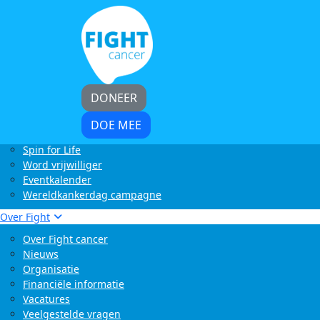
Home
Kom in actie
Start zelf een actie
LoveLife Run
Light at Night Walk
Rollercoaster Run
DONEER
Swim to Fight Cancer
Buffelrun X Fight cancer
DOE MEE
Tocht om de Noord
Spin for Life
Word vrijwilliger
Eventkalender
Wereldkankerdag campagne
Over Fight
Over Fight cancer
Nieuws
Organisatie
Financiële informatie
Vacatures
Veelgestelde vragen