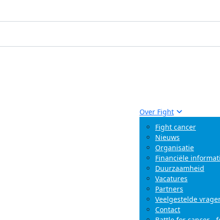
Over Fight
Fight cancer
Nieuws
Organisatie
Financiële informat
Duurzaamheid
Vacatures
Partners
Veelgestelde vrage
Contact
Battle for cancer - 