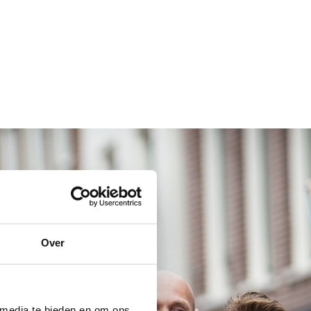
Over
 media te bieden en om ons