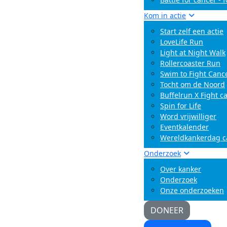
Kom in actie
Start zelf een actie
LoveLife Run
Light at Night Walk
Rollercoaster Run
Swim to Fight Canc
Tocht om de Noord
Buffelrun X Fight c
Spin for Life
Word vrijwilliger
Eventkalender
Wereldkankerdag 
Onderzoek
Over kanker
Onderzoek
Onze onderzoeken
DONEER