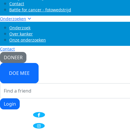
Contact
Battle for cancer - fotowedstrijd
Onderzoeken
Onderzoek
Over kanker
Onze onderzoeken
Contact
DONEER
DOE MEE
Login