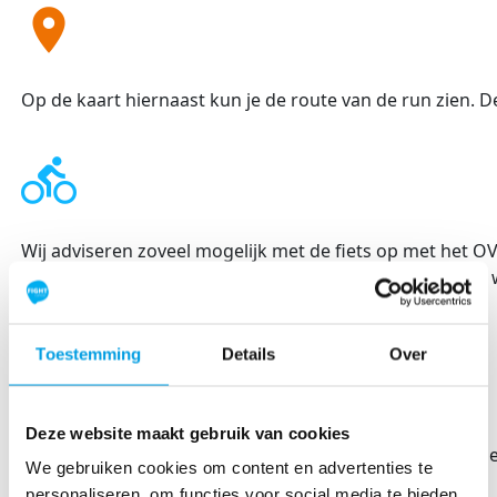
location_on
Op de kaart hiernaast kun je de route van de run zien. De
directions_bike
Wij adviseren zoveel mogelijk met de fiets op met het 
Mocht je toch met de auto willen komen, dan adviseren w
Let op! Beperkte parkeergelegenheid.
Toestemming
Details
Over
assignment_ind
Deze website maakt gebruik van cookies
Heb je een dringende vraag? Stuur ons dan alvast een ber
We gebruiken cookies om content en advertenties te
personaliseren, om functies voor social media te bieden