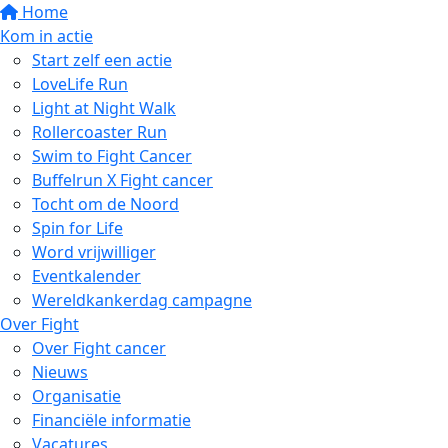
Home
Kom in actie
Start zelf een actie
LoveLife Run
Light at Night Walk
Rollercoaster Run
Swim to Fight Cancer
Buffelrun X Fight cancer
Tocht om de Noord
Spin for Life
Word vrijwilliger
Eventkalender
Wereldkankerdag campagne
Over Fight
Over Fight cancer
Nieuws
Organisatie
Financiële informatie
Vacatures