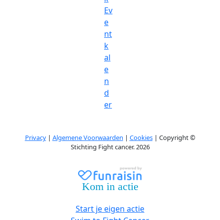
Ev
e
nt
k
al
e
n
d
er
Privacy
|
Algemene Voorwaarden
|
Cookies
| Copyright ©
Stichting Fight cancer. 2026
Kom in actie
Start je eigen actie