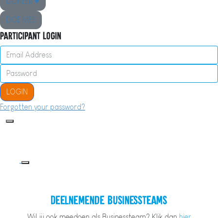
DONEER ♥
DOE MEE
Participant Login
LOGIN
Forgotten your password?
Deelnemende Businessteams
Wil jij ook meedoen als Businessteam? Klik dan
hier