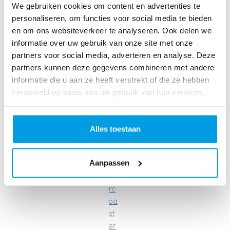
ac
We gebruiken cookies om content en advertenties te
tie
personaliseren, om functies voor social media te bieden
S
en om ons websiteverkeer te analyseren. Ook delen we
wi
informatie over uw gebruik van onze site met onze
m
partners voor social media, adverteren en analyse. Deze
to
partners kunnen deze gegevens combineren met andere
Fi
informatie die u aan ze heeft verstrekt of die ze hebben
gh
verzameld op basis van uw gebruik van hun services.
t
C
an
Alles toestaan
ce
r
Aanpassen
Ro
lle
rc
oa
st
er