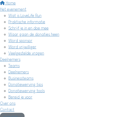
Home
Het evenement
Wat is LoveLife Run
Praktische informatie
Schrijf je in en doe mee
Waar gaan de donaties heen
Word sponsor
Word vrijwilliger
Veelgestelde vragen
Deelnemers
Teams
Deelnemers
Businessteams
Donatiewerving tips
Donatiewerving tools
Bereid je voor
Over ons
Contact