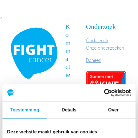
^
K
Onderzoek
o
Onderzoek
m
Onze onderzoeken
in
a
Doneer
ct
ie
St
ar
t
Toestemming
Details
Over
je
ei
ge
Deze website maakt gebruik van cookies
n