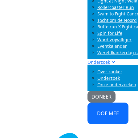
Light at Night Walk
Rollercoaster Run
Swim to Fight Canc
Tocht om de Noord
Buffelrun X Fight c
Spin for Life
Word vrijwilliger
Eventkalender
Wereldkankerdag 
Onderzoek
Over kanker
Onderzoek
Onze onderzoeken
DONEER
DOE MEE