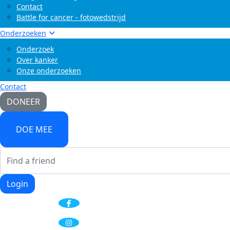
Contact
Battle for cancer - fotowedstrijd
Onderzoeken
Onderzoek
Over kanker
Onze onderzoeken
Contact
DONEER
DOE MEE
Login