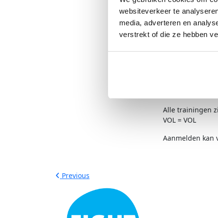
Hoogenband.
websiteverkeer te analyseren
Locatie: Buitenb
media, adverteren en analys
Donderdag 4 jun
verstrekt of die ze hebben v
Training door d
Locatie: Buitenb
Woensdag 10 ju
Training door d
Locatie volgt no
Alle trainingen z
VOL = VOL
Aanmelden kan 
Previous