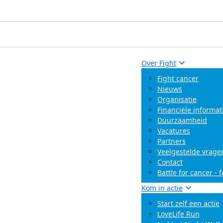
Over Fight
Fight cancer
Nieuws
Organisatie
Financiële informat
Duurzaamheid
Vacatures
Partners
Veelgestelde vrage
Contact
Battle for cancer - 
Kom in actie
Start zelf een actie
LoveLife Run