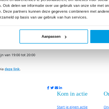
. Ook delen we informatie over uw gebruik van onze site met on
ad IJzeren Man Weert
e. Deze partners kunnen deze gegevens combineren met andere i
i
erzameld op basis van uw gebruik van hun services.
e KNZB
ad IJzeren Man Weert
ni
Aanpassen
e KNZB
g
ijn van 19:00 tot 20:00
via
deze link
.
Kom in actie
O
Start je eigen actie
On