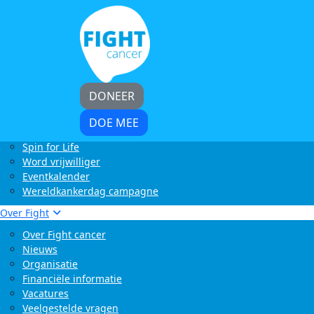
Home
Kom in actie
Start zelf een actie
LoveLife Run
Light at Night Walk
Rollercoaster Run
DONEER
Swim to Fight Cancer
Buffelrun X Fight cancer
DOE MEE
Tocht om de Noord
Spin for Life
Word vrijwilliger
Eventkalender
Wereldkankerdag campagne
Over Fight
Over Fight cancer
Nieuws
Organisatie
Financiële informatie
Vacatures
Veelgestelde vragen