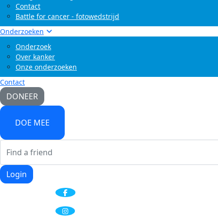
Contact
Battle for cancer - fotowedstrijd
Onderzoeken
Onderzoek
Over kanker
Onze onderzoeken
Contact
DONEER
DOE MEE
Login