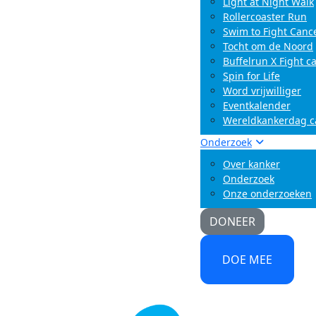
Light at Night Walk
Rollercoaster Run
Swim to Fight Canc
Tocht om de Noord
Buffelrun X Fight c
Spin for Life
Word vrijwilliger
Eventkalender
Wereldkankerdag 
Onderzoek
Over kanker
Onderzoek
Onze onderzoeken
DONEER
DOE MEE