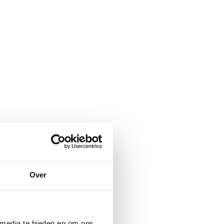
Over
 media te bieden en om ons