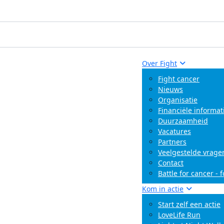
Over Fight
Fight cancer
Nieuws
Organisatie
Financiële informat
Duurzaamheid
Vacatures
Partners
Veelgestelde vrage
Contact
Battle for cancer - 
Kom in actie
Start zelf een actie
LoveLife Run