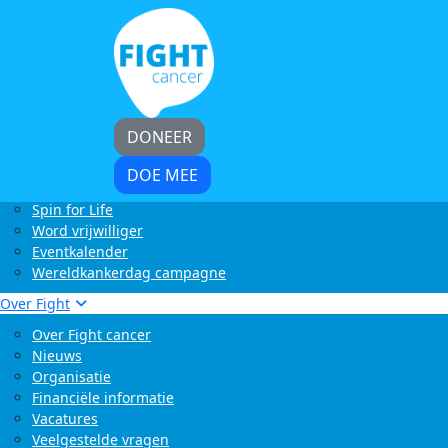
Home
Kom in actie
Start zelf een actie
LoveLife Run
Light at Night Walk
Rollercoaster Run
DONEER
Swim to Fight Cancer
Buffelrun X Fight cancer
DOE MEE
Tocht om de Noord
Spin for Life
Word vrijwilliger
Eventkalender
Wereldkankerdag campagne
Over Fight
Over Fight cancer
Nieuws
Organisatie
Financiële informatie
Vacatures
Veelgestelde vragen