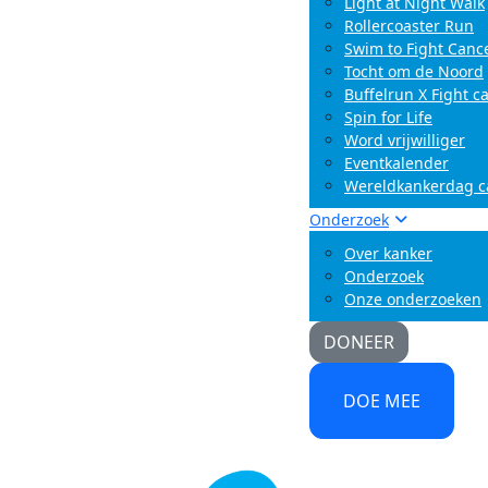
Light at Night Walk
Rollercoaster Run
Swim to Fight Canc
Tocht om de Noord
Buffelrun X Fight c
Spin for Life
Word vrijwilliger
Eventkalender
Wereldkankerdag 
Onderzoek
Over kanker
Onderzoek
Onze onderzoeken
DONEER
DOE MEE