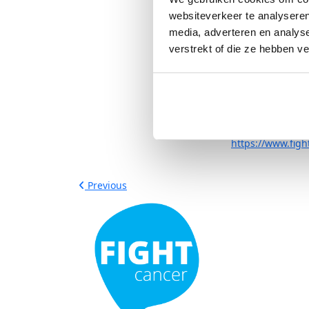
ℍ𝕠𝕖 𝕓𝕖𝕣𝕖𝕚𝕕 𝕛𝕖 
websiteverkeer te analyseren
Om goed in vorm
media, adverteren en analys
vaak zwemmen. O
verstrekt of die ze hebben v
𝕎𝕒𝕥 𝕙𝕠𝕠𝕡 𝕛𝕖 𝕕𝕒
Ik hoop dat ik m
natuurlijk
)
Wil je Anou
https://www.figh
Previous