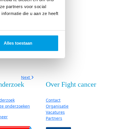
ze partners voor social
wembad en lekker
nformatie die u aan ze heeft
ut
 (of beide
Alles toestaan
Next
nderzoek
Over Fight cancer
derzoek
Contact
ze onderzoeken
Organisatie
Vacatures
neer
Partners