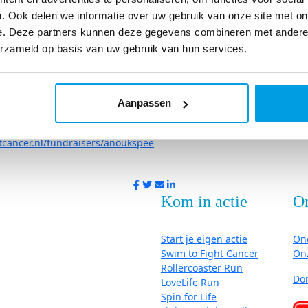
𝕖 𝕧𝕠𝕠𝕣 𝕠𝕡 𝟘𝟝 𝕤𝕖𝕡𝕥𝕖𝕞𝕓𝕖𝕣?
. Ook delen we informatie over uw gebruik van onze site met on
 te zijn voor 5 september ga ik een abonnement nemen bij een z
e. Deze partners kunnen deze gegevens combineren met andere i
ok doe ik mee met de Openwater clinic op 28juni in de Delftse Ho
erzameld op basis van uw gebruik van hun services.
𝕥 𝕞𝕖𝕟𝕤𝕖𝕟 𝕕𝕠𝕖𝕟 𝕟𝕒 𝕙𝕖𝕥 𝕝𝕖𝕫𝕖𝕟 𝕧𝕒𝕟 𝕛𝕠𝕦𝕨 𝕧𝕖𝕣𝕙𝕒𝕒𝕝?
ensen die dit lezen inspireer om te doneren of zelf ook mee te doen
Aanpassen
k steunen?
tcancer.nl/fundraisers/anoukspee
Kom in actie
O
Start je eigen actie
On
Swim to Fight Cancer
On
Rollercoaster Run
Do
LoveLife Run
Spin for Life