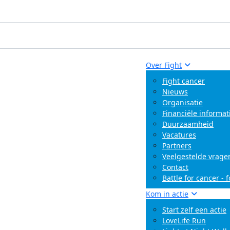
Over Fight
Fight cancer
Nieuws
Organisatie
Financiële informat
Duurzaamheid
Vacatures
Partners
Veelgestelde vrage
Contact
Battle for cancer - 
Kom in actie
Start zelf een actie
LoveLife Run