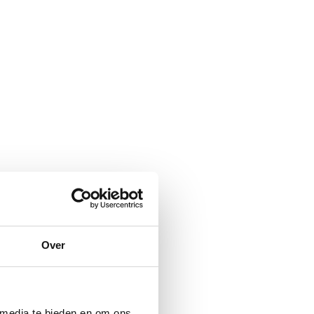
 momenteel in
Over
 Daarnaast is
 media te bieden en om ons