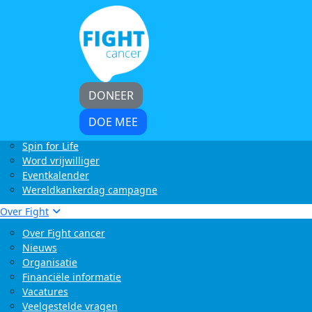
Home
Kom in actie
Start zelf een actie
LoveLife Run
Light at Night Walk
Rollercoaster Run
DONEER
Swim to Fight Cancer
Buffelrun X Fight cancer
DOE MEE
Tocht om de Noord
Spin for Life
Word vrijwilliger
Eventkalender
Wereldkankerdag campagne
Over Fight
Over Fight cancer
Nieuws
Organisatie
Financiële informatie
Vacatures
Veelgestelde vragen