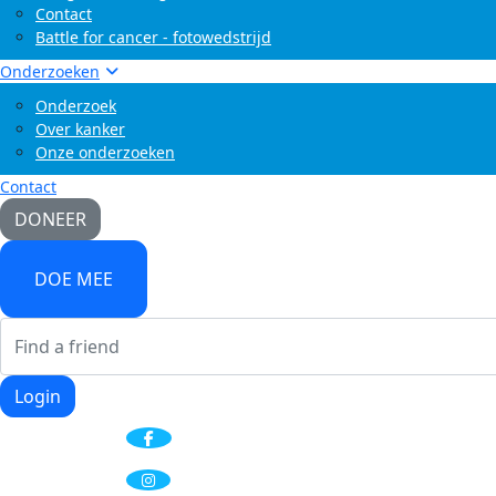
Contact
Battle for cancer - fotowedstrijd
Onderzoeken
Onderzoek
Over kanker
Onze onderzoeken
Contact
DONEER
DOE MEE
Login