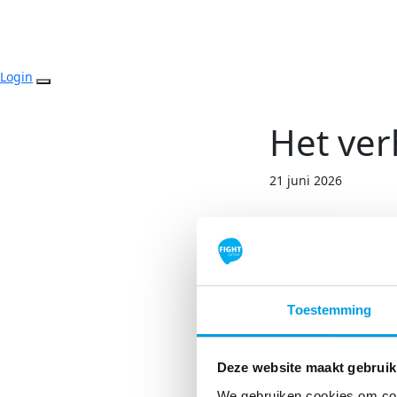
Login
Het ver
21 juni 2026
𝕎𝕚𝕖 𝕓𝕖𝕟 𝕛𝕖?
Ik ben Anouk Spe
mijn 2e jaar van 
Toestemming
𝕎𝕒𝕒𝕣𝕠𝕞 𝕕𝕠𝕖 𝕛
Ik doe mee aan S
Deze website maakt gebruik
het een kleine m
We gebruiken cookies om cont