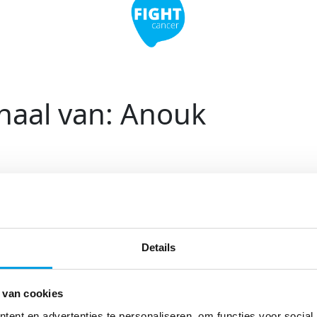
haal van: Anouk
e (17) en ik woon bij mijn ouders en grote broer in Rijswijk. Ik zit
mijn Paraveterinaire opleiding (dierenartsassistente).
Details
 𝕞𝕖𝕖 𝕒𝕒𝕟 𝕊𝕨𝕚𝕞 & 𝕊𝕡𝕚𝕟 𝕥𝕠 𝔽𝕚𝕘𝕙𝕥 ℂ𝕒𝕟𝕔𝕖𝕣?
wim to Fight Cancer omdat ik het gewoon een heel goed doel vind.
 van cookies
oeite en heel leuk!
ent en advertenties te personaliseren, om functies voor social